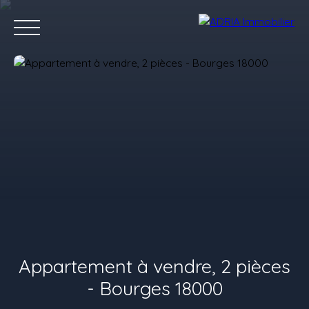
Accueil
Acheter
Louer
Vendre
Programmes Neufs
C
Estimez votre bien
Appartement à vendre, 2 pièces
- Bourges 18000