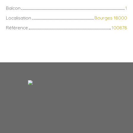
Balcon
1
Localisation
Bourges 18000
Référence
100878