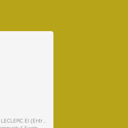
Frederic LECLERC EI (Entreprise Individuelle)
ommunity & Events