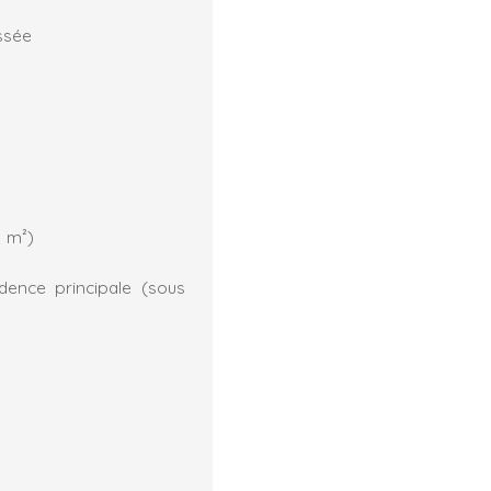
ssée
1 m²)
dence principale (sous