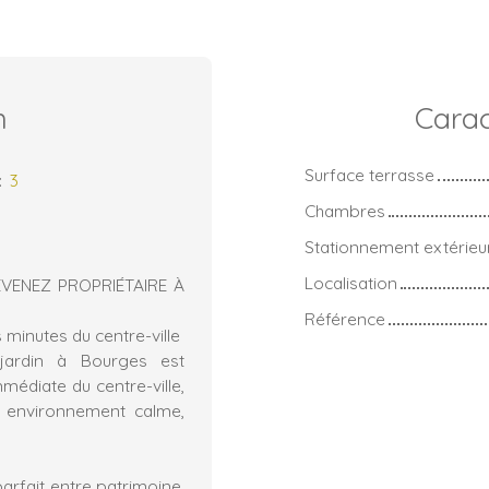
n
Carac
Surface terrasse
:
3
Chambres
Stationnement extérieu
Localisation
VENEZ PROPRIÉTAIRE À
Référence
 minutes du centre-ville
jardin à Bourges est
mmédiate du centre-ville,
environnement calme,
arfait entre patrimoine,