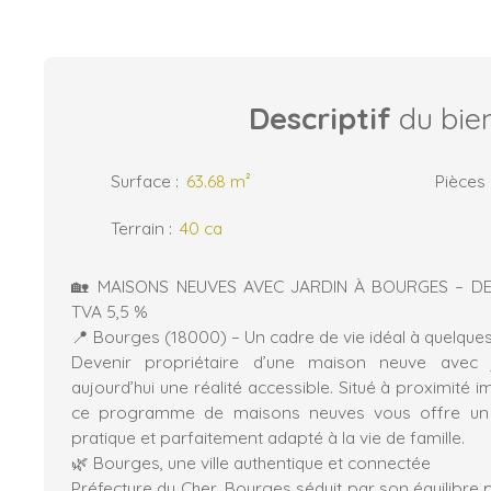
Descriptif
du bie
Surface
:
63.68
m²
Pièces
Terrain
:
40 ca
🏡 MAISONS NEUVES AVEC JARDIN À BOURGES – DE
TVA 5,5 %
📍 Bourges (18000) – Un cadre de vie idéal à quelques
Devenir propriétaire d’une maison neuve avec 
aujourd’hui une réalité accessible. Situé à proximité i
ce programme de maisons neuves vous offre un 
pratique et parfaitement adapté à la vie de famille.
🌿 Bourges, une ville authentique et connectée
Préfecture du Cher, Bourges séduit par son équilibre p