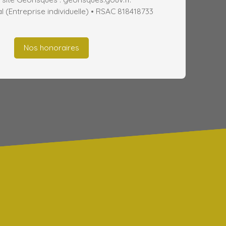
(Entreprise individuelle) • RSAC 818418733
Nos honoraires