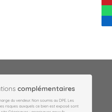
ations
complémentaires
charge du vendeur. Non soumis au DPE. Les
les risques auxquels ce bien est exposé sont
 site Géorisques : georisques.gouv.fr.