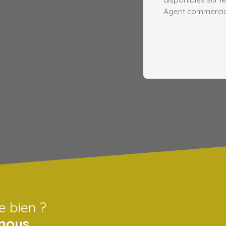
Agent commercial 
e bien ?
nous