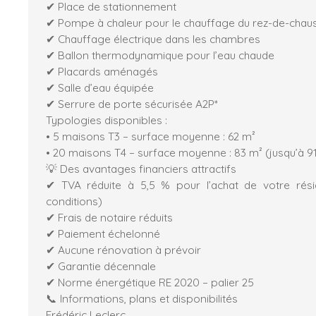
✔ Place de stationnement
✔ Pompe à chaleur pour le chauffage du rez-de-chau
✔ Chauffage électrique dans les chambres
✔ Ballon thermodynamique pour l’eau chaude
✔ Placards aménagés
✔ Salle d’eau équipée
✔ Serrure de porte sécurisée A2P*
Typologies disponibles :
• 5 maisons T3 – surface moyenne : 62 m²
• 20 maisons T4 – surface moyenne : 83 m² (jusqu’à 9
💡 Des avantages financiers attractifs
✔ TVA réduite à 5,5 % pour l’achat de votre rési
conditions)
✔ Frais de notaire réduits
✔ Paiement échelonné
✔ Aucune rénovation à prévoir
✔ Garantie décennale
✔ Norme énergétique RE 2020 – palier 25
📞 Informations, plans et disponibilités
Frédéric Leclerc