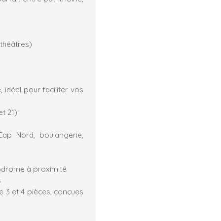
 théâtres)
idéal pour faciliter vos
t 21)
ap Nord, boulangerie,
lodrome à proximité
s
3 et 4 pièces, conçues