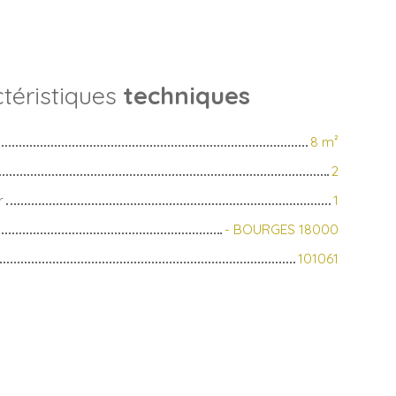
téristiques
techniques
8
m²
2
r
1
- BOURGES 18000
101061