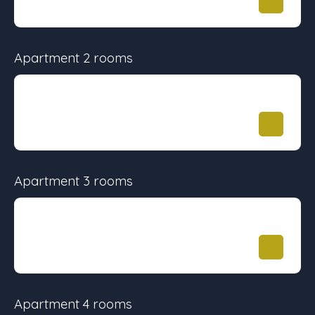
29.28 m²
-
-
Apartment 2 rooms
Surface
Floor
Price
42.45 m²
-
292 000
€
Apartment 3 rooms
Surface
Floor
Price
59.76 m²
-
389 900
€
Apartment 4 rooms