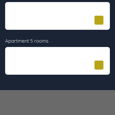
Surface
Floor
Price
72.57 m²
-
513 900
€
Apartment 5 rooms
Surface
Floor
Price
93.94 m²
-
639 900
€