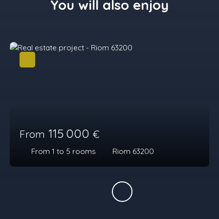
You will also enjoy
115 000
From
€
From 1 to 5
rooms
Riom 63200