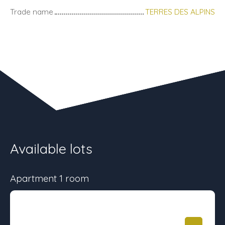
Trade name
TERRES DES ALPINS
Available lots
Apartment 1 room
Surface
Floor
Price