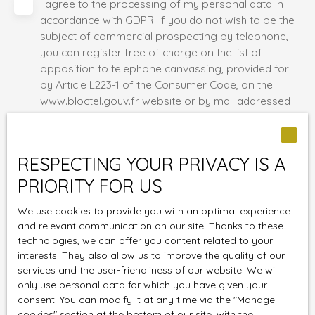
I agree to the processing of my personal data in
accordance with GDPR. If you do not wish to be the
subject of commercial prospecting by telephone,
you can register free of charge on the list of
opposition to telephone canvassing, provided for
by Article L223-1 of the Consumer Code, on the
www.bloctel.gouv.fr website or by mail addressed
to:
Worldline Company, Service Bloctel, CS 61311, 41013
RESPECTING YOUR PRIVACY IS A
BLOIS CEDEX.
PRIORITY FOR US
For more information on the processing of your
We use cookies to provide you with an optimal experience
personal data, please see our
privacy policy
.
and relevant communication on our site. Thanks to these
technologies, we can offer you content related to your
interests. They also allow us to improve the quality of our
Send
services and the user-friendliness of our website. We will
only use personal data for which you have given your
consent. You can modify it at any time via the ″Manage
"Tous les conseillers" Adria Immobilier et Finance
cookies″ section at the bottom of our site, with the