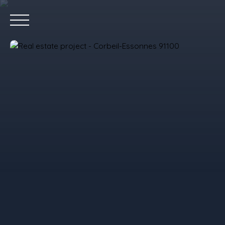
Home
P
Value your property