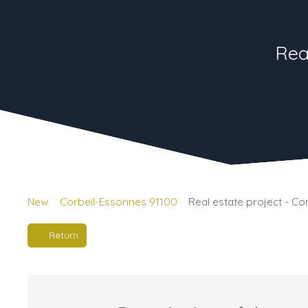
Rea
New
Corbeil-Essonnes 91100
Real estate project - C
Return