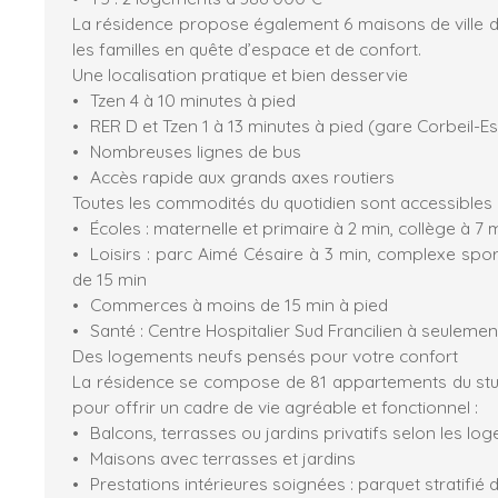
La résidence propose également 6 maisons de ville de
les familles en quête d’espace et de confort.
Une localisation pratique et bien desservie
Tzen 4 à 10 minutes à pied
RER D et Tzen 1 à 13 minutes à pied (gare Corbeil-
Nombreuses lignes de bus
Accès rapide aux grands axes routiers
Toutes les commodités du quotidien sont accessibles à
Écoles : maternelle et primaire à 2 min, collège à 7 m
Loisirs : parc Aimé Césaire à 3 min, complexe spo
de 15 min
Commerces à moins de 15 min à pied
Santé : Centre Hospitalier Sud Francilien à seulemen
Des logements neufs pensés pour votre confort
La résidence se compose de 81 appartements du stu
pour offrir un cadre de vie agréable et fonctionnel :
Balcons, terrasses ou jardins privatifs selon les lo
Maisons avec terrasses et jardins
Prestations intérieures soignées : parquet stratifié