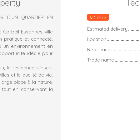
operty
Tec
UR D’UN QUARTIER EN
Q3 2028
Estimated delivery
 Corbeil-Essonnes, ville
n pratique et connecté.
Location
 à un environnement en
Reference
opportunité idéale pour
Trade name
, la résidence s’inscrit
es et la qualité de vie.
arge place à la nature,
, tout en conservant la