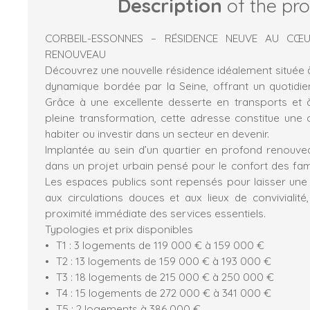
Description
of the pr
CORBEIL-ESSONNES – RÉSIDENCE NEUVE AU CŒ
RENOUVEAU
Découvrez une nouvelle résidence idéalement située à
dynamique bordée par la Seine, offrant un quotidie
Grâce à une excellente desserte en transports et
pleine transformation, cette adresse constitue une 
habiter ou investir dans un secteur en devenir.
Implantée au sein d’un quartier en profond renouveau
dans un projet urbain pensé pour le confort des famill
Les espaces publics sont repensés pour laisser une l
aux circulations douces et aux lieux de convivialité
proximité immédiate des services essentiels.
Typologies et prix disponibles
T1 : 3 logements de 119 000 € à 159 000 €
T2 : 13 logements de 159 000 € à 193 000 €
T3 : 18 logements de 215 000 € à 250 000 €
T4 : 15 logements de 272 000 € à 341 000 €
T5 : 2 logements à 386 000 €