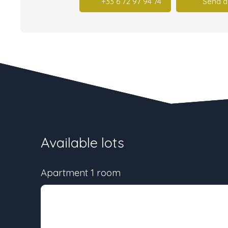
+33 6 72 97 94 74
Send a
Available lots
Apartment 1 room
Lot
Surface
-
26.2 m²