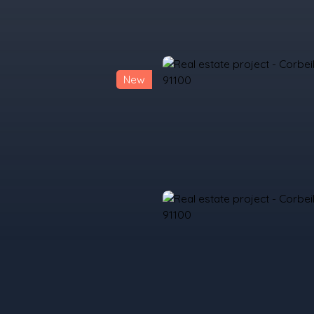
New
urchase
Rent
Sell
Programmes Neufs
Contacts
Custome