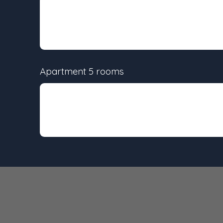
Lot
Surface
-
78.9 m²
Apartment 5 rooms
Lot
Surface
-
96 m²