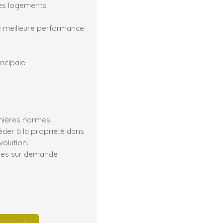
des logements
e meilleure performance
incipale
rnières normes
éder à la propriété dans
olution.
ires sur demande