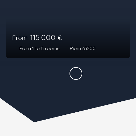
115 000
From
€
From 1 to 5
rooms
Riom 63200