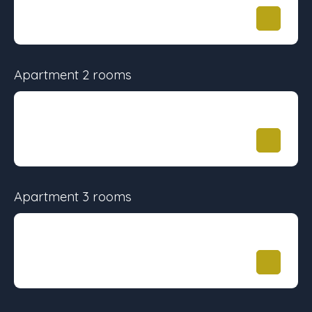
31.24 m²
-
199 000
€
Apartment 2 rooms
Surface
Floor
Price
50.81 m²
-
289 900
€
Apartment 3 rooms
Surface
Floor
Price
72.01 m²
-
409 900
€