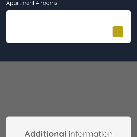
Apartment 4 rooms
Surface
Floor
Price
92.3 m²
-
489 900
€
Additional
information