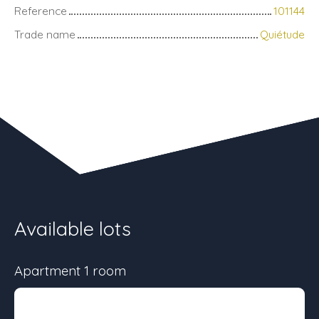
Reference
101144
Trade name
Quiétude
Available lots
Apartment 1 room
Surface
Floor
Price