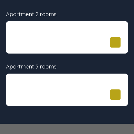
Apartment 2 rooms
Surface
Floor
Price
46.83 m²
-
203 000
€
Apartment 3 rooms
Surface
Floor
Price
63.26 m²
-
284 800
€