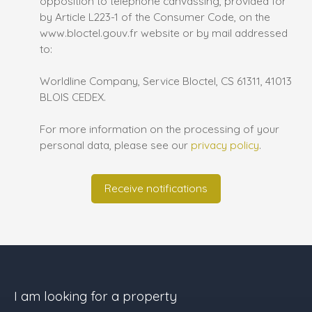
opposition to telephone canvassing, provided for
by Article L223-1 of the Consumer Code, on the
www.bloctel.gouv.fr website or by mail addressed
to:
Worldline Company, Service Bloctel, CS 61311, 41013
BLOIS CEDEX.
For more information on the processing of your
personal data, please see our
privacy policy
.
Receive notifications
I am looking for a property