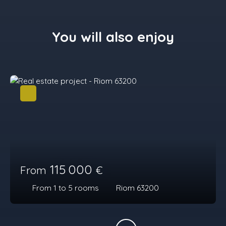
You will also enjoy
115 000
From
€
From 1 to 5
rooms
Riom 63200