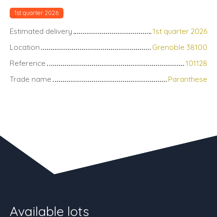
1st quarter 2026
Estimated delivery
1st quarter 2026
Location
Grenoble 38100
Reference
101128
Trade name
Paranthese
Available lots