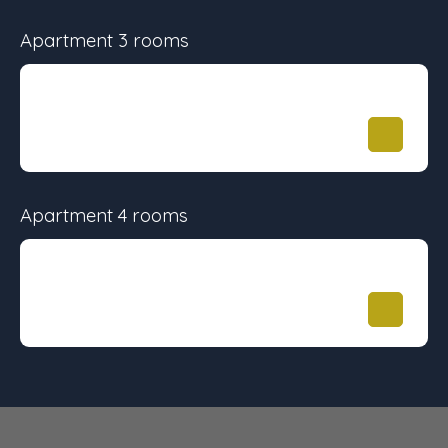
Apartment 3 rooms
Surface
Floor
Price
60 m²
-
289 000
€
Apartment 4 rooms
Surface
Floor
Price
79 m²
-
340 000
€