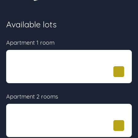
Available lots
Apartment 1 room
Surface
Floor
Price
32 m²
-
200 000
€
Apartment 2 rooms
Surface
Floor
Price
38 m²
-
224 000
€