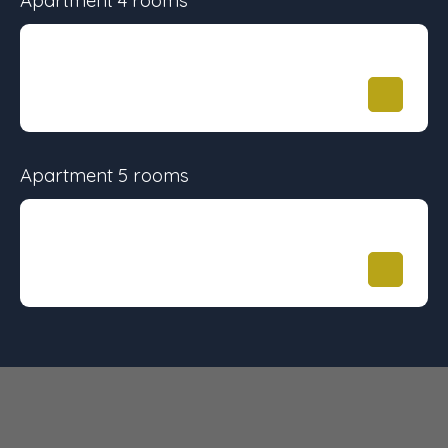
Apartment 4 rooms
Surface
Floor
Price
79 m²
-
431 090
€
Apartment 5 rooms
Surface
Floor
Price
95 m²
-
555 071
€