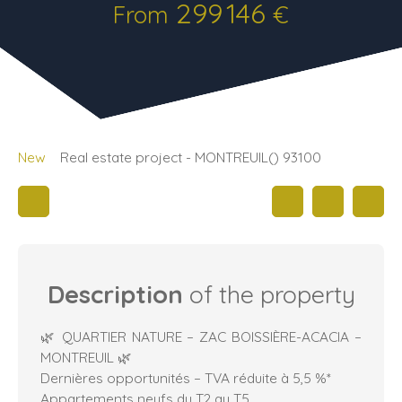
299 146
From
€
New
Real estate project - MONTREUIL() 93100
Description
of the property
🌿 QUARTIER NATURE – ZAC BOISSIÈRE-ACACIA –
MONTREUIL 🌿
Dernières opportunités – TVA réduite à 5,5 %*
Appartements neufs du T2 au T5