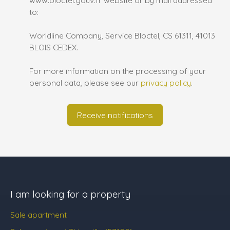
www.bloctel.gouv.fr website or by mail addressed
to:
Worldline Company, Service Bloctel, CS 61311, 41013
BLOIS CEDEX.
For more information on the processing of your
personal data, please see our
privacy policy
.
Receive notifications
I am looking for a property
Sale apartment