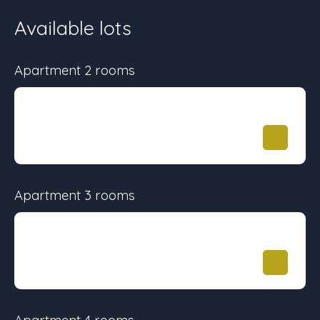
Available lots
Apartment 2 rooms
Surface
Floor
Price
50 m²
-
299 146
€
Apartment 3 rooms
Surface
Floor
Price
62 m²
-
361 706
€