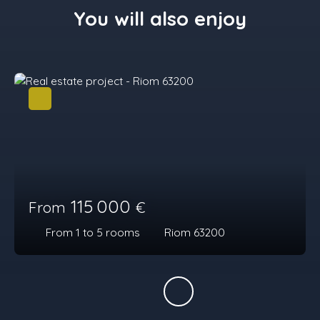
You will also enjoy
115 000
From
€
From 1 to 5
rooms
Riom 63200