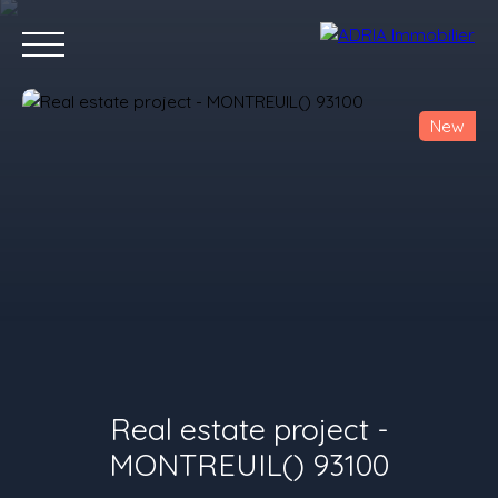
New
Home
Purchase
Rent
Sell
Programmes Neufs
Conta
Value your property
Real estate project -
MONTREUIL() 93100