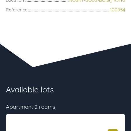
Location
ROSNY-SOUS-BOIS() 93110
Reference
100954
Available lots
Apartment 2 rooms
Surface
Floor
Price