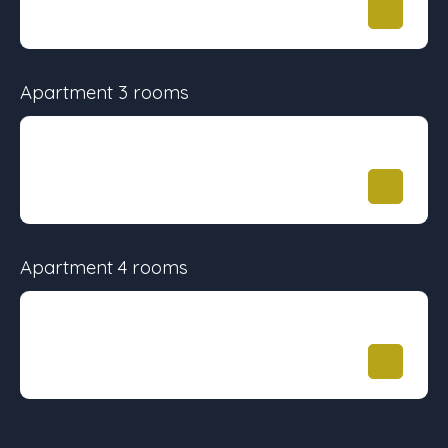
46 m²
-
276 398
€
Apartment 3 rooms
Surface
Floor
Price
52 m²
-
315 071
€
Apartment 4 rooms
Surface
Floor
Price
73 m²
-
368 530
€