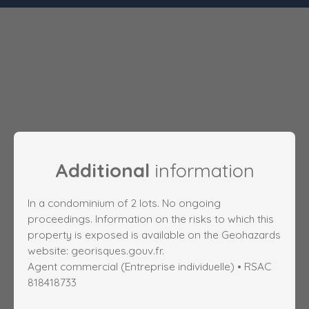
Additional
information
In a condominium of 2 lots. No ongoing
proceedings. Information on the risks to which this
property is exposed is available on the Geohazards
website: georisques.gouv.fr.
Agent commercial (Entreprise individuelle) • RSAC
818418733