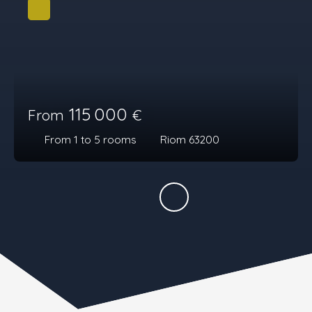
115 000
From
€
From 1 to 5
rooms
Riom 63200