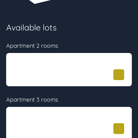
Available lots
Apartment 2 rooms
Surface
Floor
Price
48.06 m²
-
167 000
€
Apartment 3 rooms
Surface
Floor
Price
68.53 m²
-
230 000
€