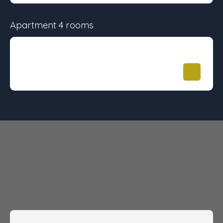
Apartment 4 rooms
Surface
Floor
Price
84.47 m²
-
343 000
€