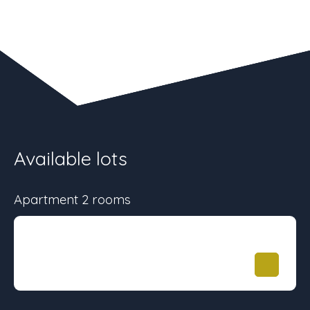
Available lots
Apartment 2 rooms
Surface
Floor
Price
39 m²
-
169 000
€