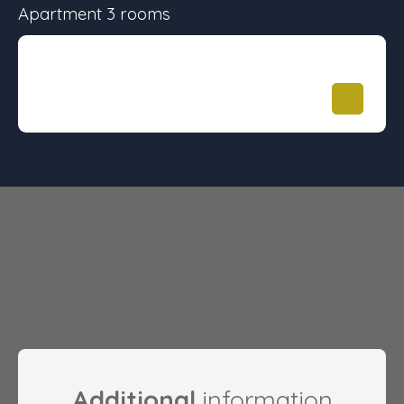
Apartment 3 rooms
Surface
Floor
Price
65 m²
-
259 000
€
Additional
information