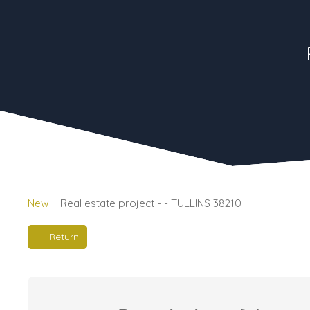
New
Real estate project - - TULLINS 38210
Return