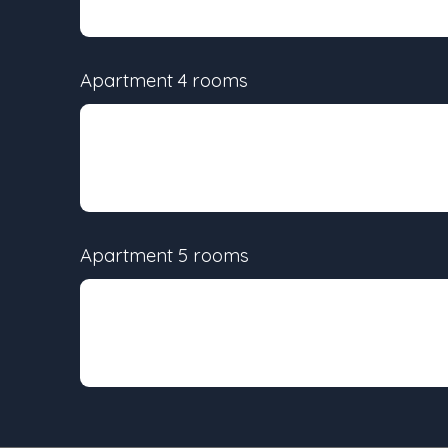
Apartment 4 rooms
Lot
Surface
-
75.29 m²
Apartment 5 rooms
Lot
Surface
-
91 m²