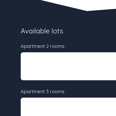
Available lots
Apartment 2 rooms
Lot
Surface
-
42.26 m²
Apartment 3 rooms
Lot
Surface
-
60.15 m²