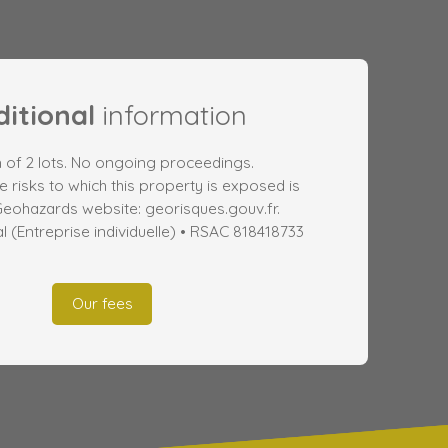
itional
information
 of 2 lots. No ongoing proceedings.
e risks to which this property is exposed is
Geohazards website: georisques.gouv.fr.
(Entreprise individuelle) • RSAC 818418733
Our fees