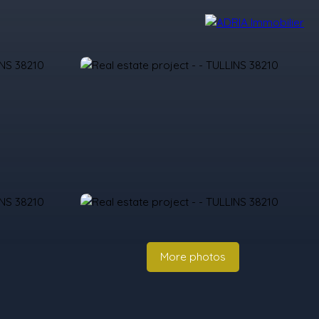
r Reviews
Recruitment Area
Nos Agences
More photos