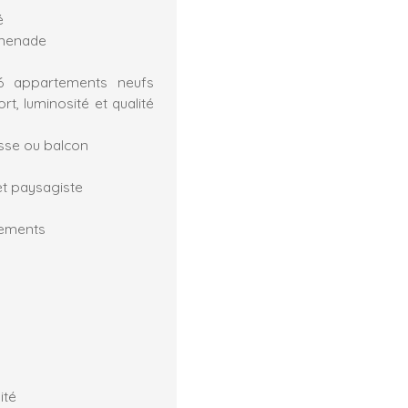
é
omenade
 appartements neufs
t, luminosité et qualité
asse ou balcon
t paysagiste
nnements
ité