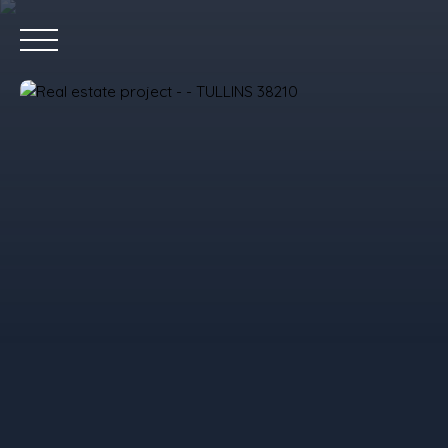
Home
P
Value your property