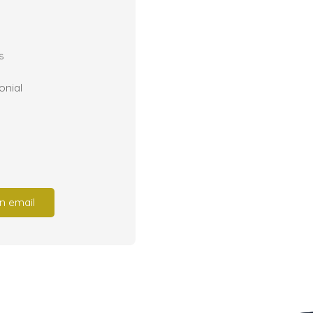
s
onial
n email