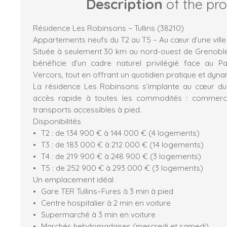
Description
of the pr
Résidence Les Robinsons – Tullins (38210)
Appartements neufs du T2 au T5 – Au cœur d’une ville
Située à seulement 30 km au nord-ouest de Grenoble
bénéficie d’un cadre naturel privilégié face au P
Vercors, tout en offrant un quotidien pratique et dyna
La résidence Les Robinsons s’implante au cœur du
accès rapide à toutes les commodités : commerce
transports accessibles à pied.
Disponibilités
T2 : de 134 900 € à 144 000 € (4 logements)
T3 : de 183 000 € à 212 000 € (14 logements)
T4 : de 219 900 € à 248 900 € (3 logements)
T5 : de 252 900 € à 293 000 € (3 logements)
Un emplacement idéal
Gare TER Tullins–Fures à 3 min à pied
Centre hospitalier à 2 min en voiture
Supermarché à 3 min en voiture
Marchés hebdomadaires (mercredi et samedi)