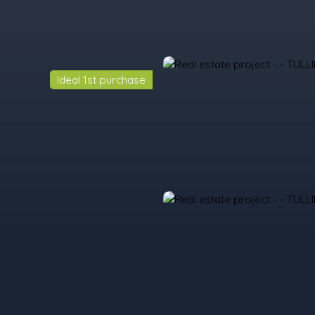
Ideal 1st purchase
urchase
Rent
Sell
Programmes Neufs
Contacts
Custome