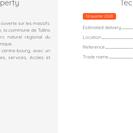
operty
Tec
1st quarter 2028
 ouverte sur les massifs
Estimated delivery
, la commune de Tullins
arc naturel régional du
Location
mique.
Reference
 centre-bourg, avec un
Trade name
s, services, écoles et