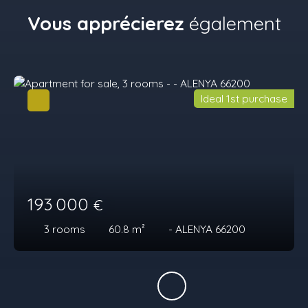
Vous apprécierez
également
Ideal 1st purchase
193 000
€
3
rooms
60.8
m²
- ALENYA 66200