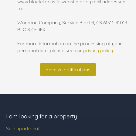
www.bloctel.gouv.fr website or by mail addressed
to:
Worldline Company, Service Bloctel, CS 61311, 41013
BLOIS CEDEX.
For more information on the processing of your
personal data, please see our
privacy policy
.
Receive notifications
I am looking for a property
Sale apartment