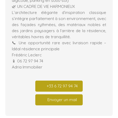
digicode, parking en sous-sol)
🌿 UN CADRE DE VIE HARMONIEUX
L’architecture élégante d’inspiration classique
s’intègre parfaitement à son environnement, avec
des façades rythmées, des matériaux nobles et
des jardins paysagers à l’arrière de la résidence,
véritables havres de tranquillité.
📞 Une opportunité rare avec livraison rapide –
Idéal résidence principale
Frédéric Leclerc
📱 06 72 97 94 74
Adria Immobilier
+33 6 72 97 94 74
Envoyer un mail