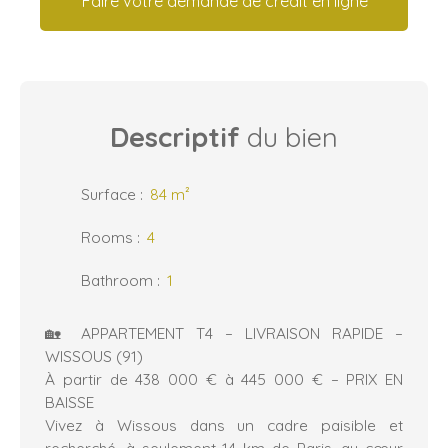
Faire votre demande de crédit en ligne
Descriptif
du bien
Surface
:
84
m²
Rooms
:
4
Bathroom
:
1
🏡 APPARTEMENT T4 – LIVRAISON RAPIDE –
WISSOUS (91)
À partir de 438 000 € à 445 000 € – PRIX EN
BAISSE
Vivez à Wissous dans un cadre paisible et
recherché, à seulement 14 km de Paris, au cœur