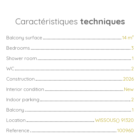
Caractéristiques
techniques
Balcony surface
14
m²
Bedrooms
3
Shower room
1
WC
2
Construction
2026
Interior condition
New
Indoor parking
2
Balcony
1
Location
WISSOUS() 91320
Reference
100960