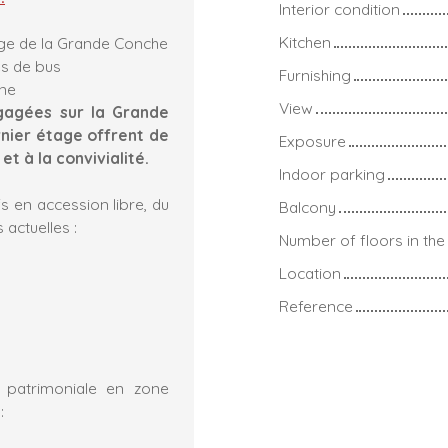
Interior condition
Kitchen
lage de la Grande Conche
es de bus
Furnishing
ine
View
gagées sur la Grande
rnier étage offrent de
Exposure
t à la convivialité.
Indoor parking
 en accession libre, du
Balcony
actuelles :
Number of floors in the 
Location
Reference
n patrimoniale en zone
: