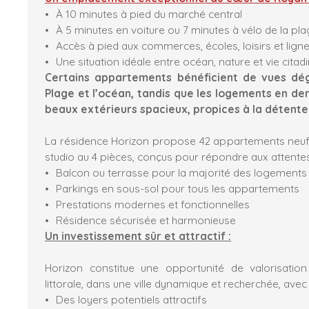
À 10 minutes à pied du marché central
À 5 minutes en voiture ou 7 minutes à vélo de la p
Accès à pied aux commerces, écoles, loisirs et lign
Une situation idéale entre océan, nature et vie citad
Certains appartements bénéficient de vues dé
Plage et l’océan, tandis que les logements en de
beaux extérieurs spacieux, propices à la détente e
La résidence Horizon propose 42 appartements neufs
studio au 4 pièces, conçus pour répondre aux attentes 
Balcon ou terrasse pour la majorité des logements
Parkings en sous-sol pour tous les appartements
Prestations modernes et fonctionnelles
Résidence sécurisée et harmonieuse
Un investissement sûr et attractif :
Horizon constitue une opportunité de valorisatio
littorale, dans une ville dynamique et recherchée, avec 
Des loyers potentiels attractifs