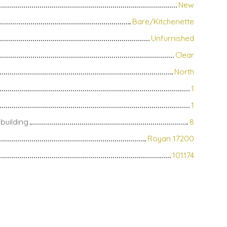
New
Bare/Kitchenette
Unfurnished
Clear
North
1
1
building
8
Royan 17200
101174