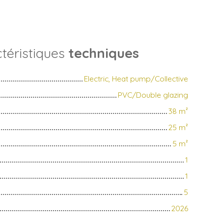
téristiques
techniques
Electric, Heat pump/Collective
PVC/Double glazing
38
m²
25
m²
5
m²
1
1
5
2026