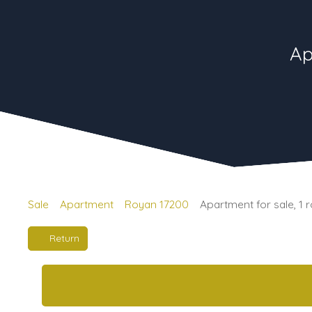
Ap
Sale
Apartment
Royan 17200
Apartment for sale, 1
Return