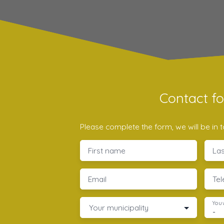
Contact f
Please complete the form, we will be in t
First name
La
Email
Te
You 
Your municipality
-