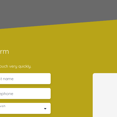
orm
ouch very quickly.
st name
lephone
wish