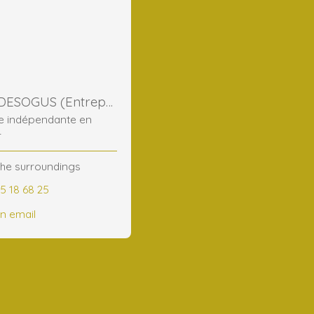
Jessica DESOGUS (Entreprise)
re indépendante en
r
the surroundings
5 18 68 25
n email