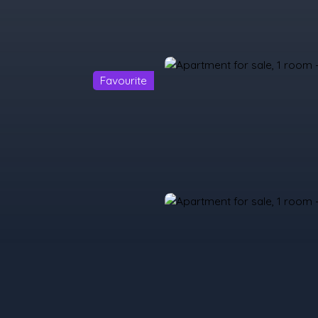
Favourite
urchase
Rent
Sell
Programmes Neufs
Contacts
Custome