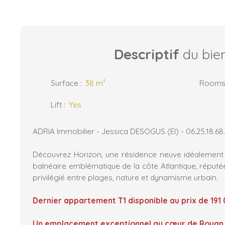
Descriptif
du bie
Surface
:
38
m²
Room
Lift
:
Yes
ADRIA Immobilier - Jessica DESOGUS (EI) - 06.25.18.68
Découvrez Horizon, une résidence neuve idéalement 
balnéaire emblématique de la côte Atlantique, réputé
privilégié entre plages, nature et dynamisme urbain.
Dernier appartement T1 disponible au prix de 191
Un emplacement exceptionnel au cœur de Royan 