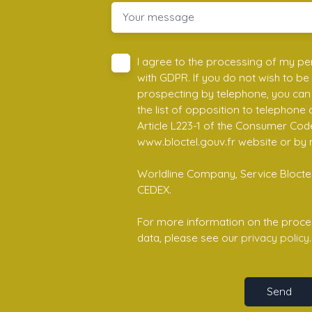
Your message
I agree to the processing of my pe
with GDPR. If you do not wish to be
prospecting by telephone, you can 
the list of opposition to telephone
Article L223-1 of the Consumer Cod
www.bloctel.gouv.fr website or by 
Worldline Company, Service Bloctel,
CEDEX.
For more information on the proce
data, please see our
privacy policy
.
Send