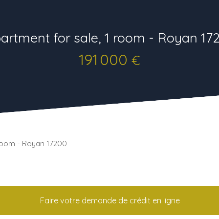
artment for sale, 1 room - Royan 17
191 000
€
 room - Royan 17200
Faire votre demande de crédit en ligne