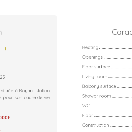
n
Carac
Heating
s
:
1
Openings
Floor surface
Living room
.25
Balcony surface
située à Royan, station
Shower room
e pour son cadre de vie
WC
Floor
 000€
Construction
: