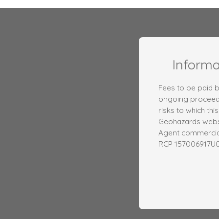
Inform
Fees to be paid b
ongoing proceedi
risks to which thi
Geohazards websi
Agent commercial 
RCP 157006917U