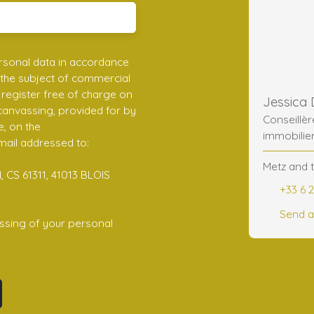
rsonal data in accordance
 the subject of commercial
register free of charge on
 canvassing, provided for by
Conseillè
e, on the
immobilie
mail addressed to:
Metz and 
 CS 61311, 41013 BLOIS
+33 6 2
Send a
ssing of your personal