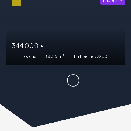
Favourite
344 000
€
4
rooms
86.55
m²
La Flèche 72200