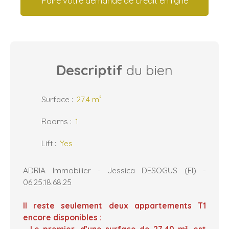
Faire votre demande de crédit en ligne
Descriptif
du bien
Surface
:
27.4
m²
Rooms
:
1
Lift
:
Yes
ADRIA Immobilier - Jessica DESOGUS (EI) -
06.25.18.68.25
Il reste seulement deux appartements T1
encore disponibles :
- Le premier, d’une surface de 27,40 m², est