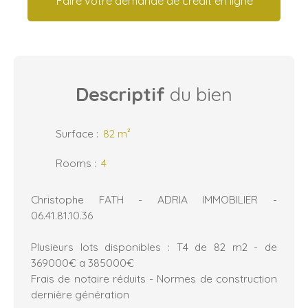
Faire votre demande de crédit en ligne
Descriptif
du bien
Surface
:
82
m²
Rooms
:
4
Christophe FATH - ADRIA IMMOBILIER -
06.41.81.10.36
Plusieurs lots disponibles : T4 de 82 m2 - de
369000€ a 385000€
Frais de notaire réduits - Normes de construction
dernière génération