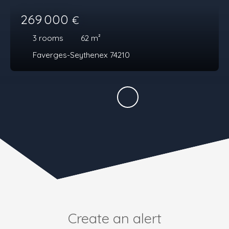
269 000
€
3
rooms
62
m²
Faverges-Seythenex 74210
Create an alert