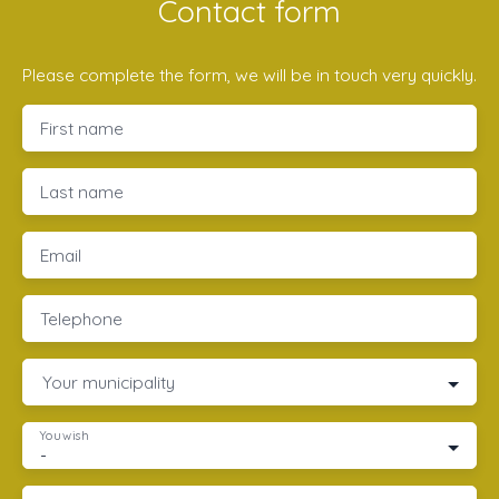
Contact form
Please complete the form, we will be in touch very quickly.
First name
Last name
Email
Telephone
Your municipality
You wish
-