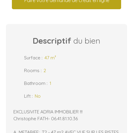
Faire votre demande de crédit en ligne
Descriptif
du bien
Surface
:
47
m²
Rooms
:
2
Bathroom
:
1
Lift
:
No
EXCLUSIVITE ADRIA IMMOBILIER !!!
Christophe FATH- 06.41.81.10.36
A METABIEF: T2 - 47 m2 AVEC VUE SUR LES PISTES,