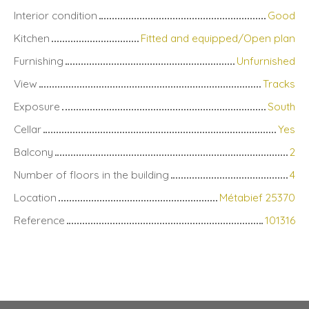
Interior condition
Good
Kitchen
Fitted and equipped/Open plan
Furnishing
Unfurnished
View
Tracks
Exposure
South
Cellar
Yes
Balcony
2
Number of floors in the building
4
Location
Métabief 25370
Reference
101316