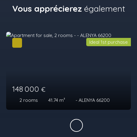
Vous apprécierez
également
Ideal 1st purchase
148 000
€
2
rooms
41.74
m²
- ALENYA 66200