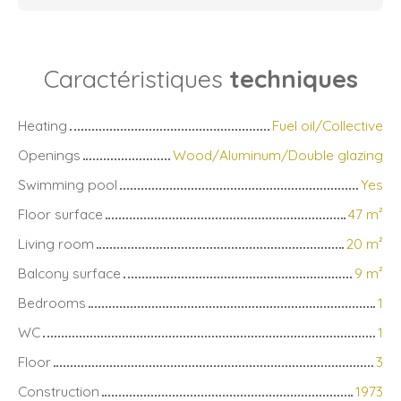
Caractéristiques
techniques
Heating
Fuel oil/Collective
Openings
Wood/Aluminum/Double glazing
Swimming pool
Yes
Floor surface
47
m²
Living room
20
m²
Balcony surface
9
m²
Bedrooms
1
WC
1
Floor
3
Construction
1973