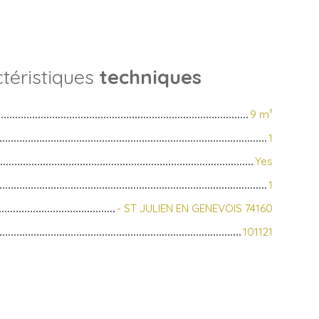
téristiques
techniques
9
m²
1
Yes
1
- ST JULIEN EN GENEVOIS 74160
101121