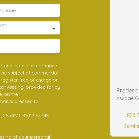
lephone
wish
rsonal data in accordance
 the subject of commercial
register free of charge on
 canvassing, provided for by
e, on the
Associé C
mail addressed to:
+33 6 7
 CS 61311, 41013 BLOIS
Send a
ssing of your personal