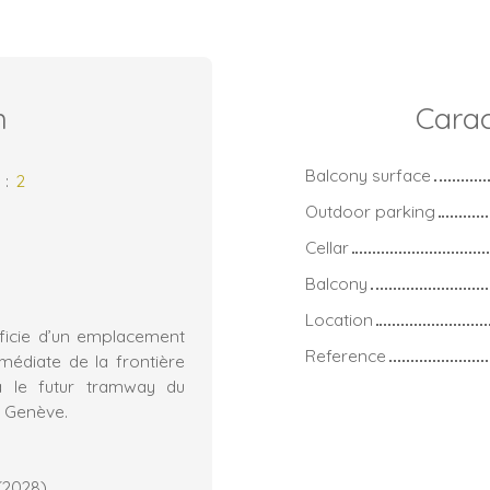
n
Carac
Balcony surface
s
:
2
Outdoor parking
Cellar
Balcony
Location
ficie d’un emplacement
Reference
mmédiate de la frontière
ra le futur tramway du
s Genève.
(2028)