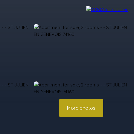
r Reviews
Recruitment Area
Nos Agences
More photos