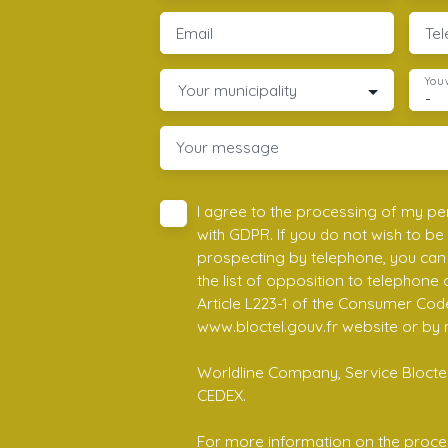
Email
Te
You 
Your municipality
-
Your message
I agree to the processing of my pe
with GDPR. If you do not wish to be
prospecting by telephone, you can 
the list of opposition to telephone
Article L223-1 of the Consumer Cod
www.bloctel.gouv.fr website or by 
Worldline Company, Service Bloctel,
CEDEX.
For more information on the proce