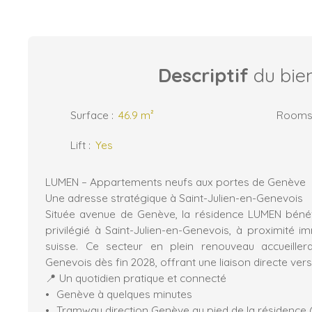
Descriptif
du bie
Surface
:
46.9
m²
Room
Lift
:
Yes
LUMEN – Appartements neufs aux portes de Genève
Une adresse stratégique à Saint-Julien-en-Genevois
Située avenue de Genève, la résidence LUMEN béné
privilégié à Saint-Julien-en-Genevois, à proximité i
suisse. Ce secteur en plein renouveau accueille
Genevois dès fin 2028, offrant une liaison directe ver
📍 Un quotidien pratique et connecté
Genève à quelques minutes
Tramway direction Genève au pied de la résidence 