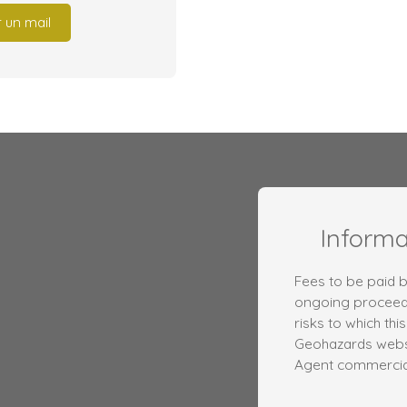
 un mail
Inform
Fees to be paid b
ongoing proceedi
risks to which thi
Geohazards websi
Agent commercial 