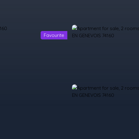
Favourite
urchase
Rent
Sell
Programmes Neufs
Contacts
Custome