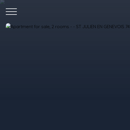
Home
P
Value your property