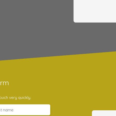
orm
ouch very quickly.
st name