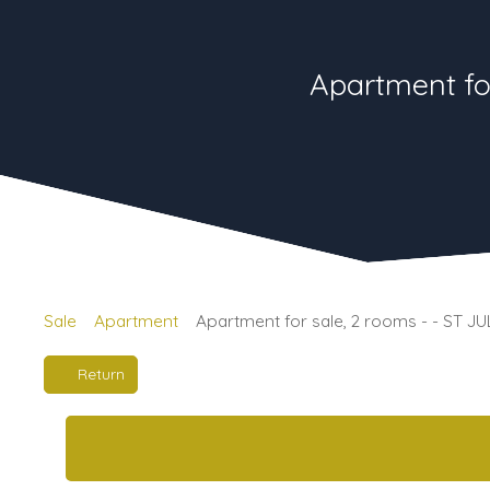
Apartment fo
Sale
Apartment
Apartment for sale, 2 rooms - - ST J
Return