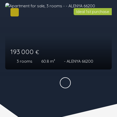
Ideal 1st purchase
193 000
€
3
rooms
60.8
m²
- ALENYA 66200