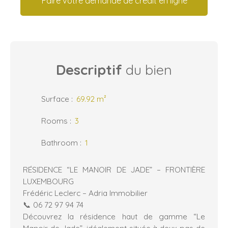
Faire votre demande de crédit en ligne
Descriptif
du bien
Surface
:
69.92
m²
Rooms
:
3
Bathroom
:
1
RÉSIDENCE “LE MANOIR DE JADE” – FRONTIÈRE
LUXEMBOURG
Frédéric Leclerc – Adria Immobilier
📞 06 72 97 94 74
Découvrez la résidence haut de gamme “Le
Manoir de Jade”, idéalement située à deux pas de