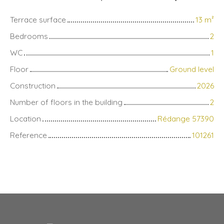
Terrace surface
13
m²
Bedrooms
2
WC
1
Floor
Ground level
Construction
2026
Number of floors in the building
2
Location
Rédange 57390
Reference
101261