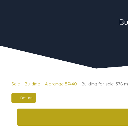
Bu
Sale
Building
Algrange 57440
Building for sale, 378 
Return