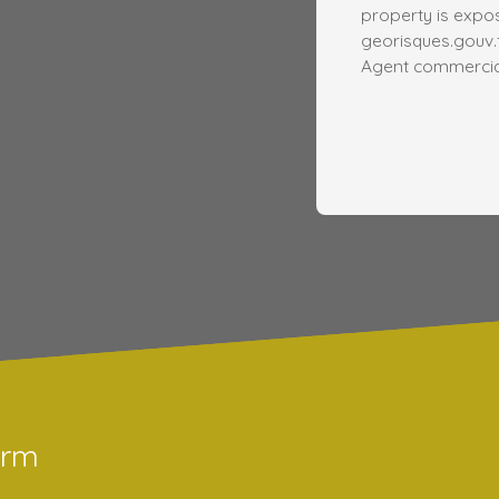
property is expos
georisques.gouv.f
Agent commercial 
orm