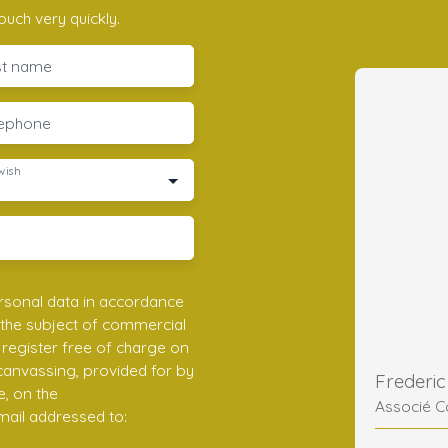
ouch very quickly.
st name
lephone
wish
rsonal data in accordance
 the subject of commercial
register free of charge on
 canvassing, provided for by
e, on the
Associé C
mail addressed to: