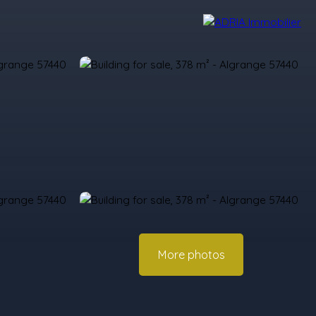
r Reviews
Recruitment Area
Nos Agences
More photos