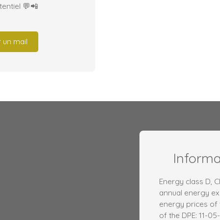
entiel 💬📲
 un mail
Inform
Energy class D, 
annual energy ex
energy prices of 
of the DPE: 11-05-