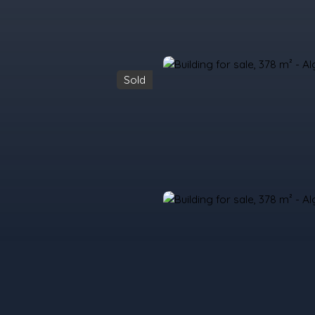
Sold
urchase
Rent
Sell
Programmes Neufs
Contacts
Custome