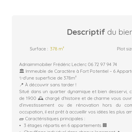
Descriptif
du bie
Surface
:
378
m²
Plot si
Adriaimmobilier Frédéric Leclerc 06 72 97 94 74
🏛️ Immeuble de Caractère à Fort Potentiel – 6 Appar
✨d'une superficie de 378m²
📍 À découvrir sans tarder !
Situé dans un quartier dynamique et bien desservi,
de 1900 🕰️ chargé d’histoire et de charme vous ouvr
d’investissement ou de rénovation hors du co
occupation, il est prêt à accueillir vos idées les plus a
🧱 Caractéristiques principales :
3 étages répartis en 6 appartements 🏢
Chauffage individuel dans chaque logement 🔥