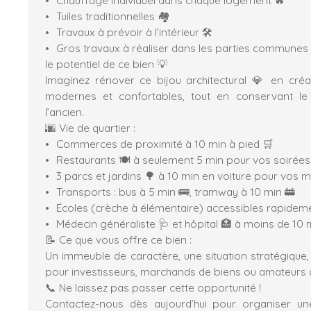
Tuiles traditionnelles 🏘️
Travaux à prévoir à l’intérieur 🛠️
Gros travaux à réaliser dans les parties communes –
le potentiel de ce bien 💡
Imaginez rénover ce bijou architectural 💎 en cré
modernes et confortables, tout en conservant le
l’ancien.
🌆 Vie de quartier :
Commerces de proximité à 10 min à pied 🛒
Restaurants 🍽️ à seulement 5 min pour vos soirées
3 parcs et jardins 🌳 à 10 min en voiture pour vos
Transports : bus à 5 min 🚌, tramway à 10 min 🚋
Écoles (crèche à élémentaire) accessibles rapidemen
Médecin généraliste 🩺 et hôpital 🏥 à moins de 10 
📝 Ce que vous offre ce bien :
Un immeuble de caractère, une situation stratégique,
pour investisseurs, marchands de biens ou amateurs d
📞 Ne laissez pas passer cette opportunité !
Contactez-nous dès aujourd’hui pour organiser une