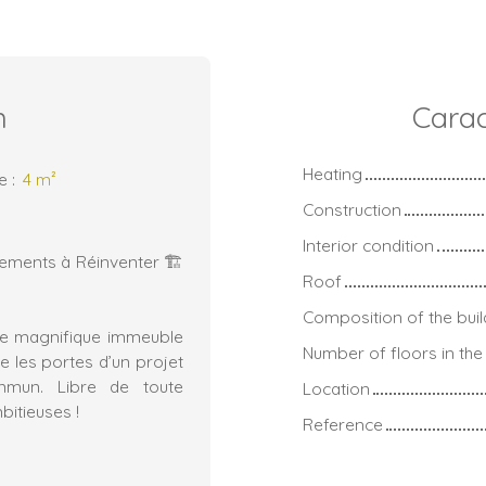
n
Carac
Heating
ze
:
4
m²
Construction
Interior condition
tements à Réinventer 🏗️
Roof
Composition of the buil
 ce magnifique immeuble
Number of floors in the 
e les portes d’un projet
mmun. Libre de toute
Location
mbitieuses !
Reference