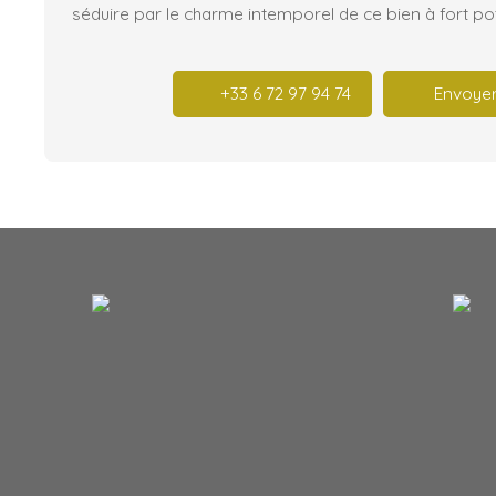
séduire par le charme intemporel de ce bien à fort pot
+33 6 72 97 94 74
Envoyer