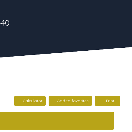
440
Calculator
Add to favorites
Print