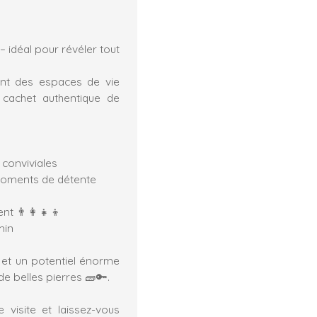
 idéal pour révéler tout
ant des espaces de vie
 cachet authentique de
 conviviales
 moments de détente
t 👨‍👩‍👧‍👦
min
 et un potentiel énorme
e belles pierres 🧱🔑.
 visite et laissez-vous