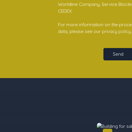
Worldline Company, Service Bloctel,
CEDEX.
For more information on the proce
data, please see our
privacy policy
.
Send