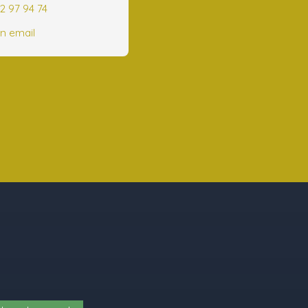
2 97 94 74
n email