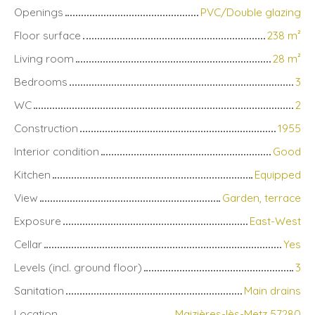
Openings
PVC/Double glazing
Floor surface
238
m²
Living room
28
m²
Bedrooms
3
WC
2
Construction
1955
Interior condition
Good
Kitchen
Equipped
View
Garden, terrace
Exposure
East-West
Cellar
Yes
Levels (incl. ground floor)
3
Sanitation
Main drains
Location
Maizières-lès-Metz 57280