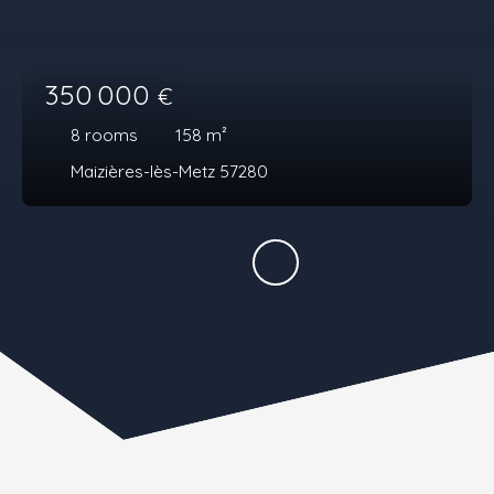
350 000
€
8
rooms
158
m²
Maizières-lès-Metz 57280