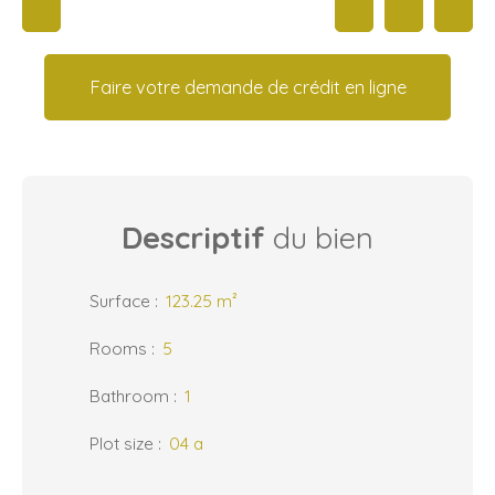
Faire votre demande de crédit en ligne
Descriptif
du bien
Surface
:
123.25
m²
Rooms
:
5
Bathroom
:
1
Plot size
:
04 a