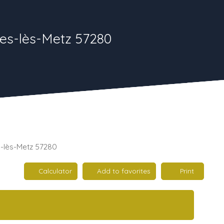
res-lès-Metz 57280
s-lès-Metz 57280
Calculator
Add to favorites
Print