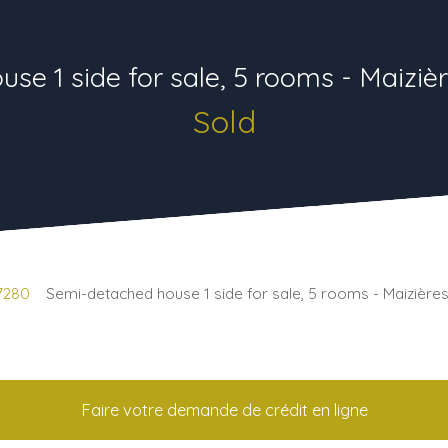
se 1 side for sale, 5 rooms - Maiziè
Sold
57280
Semi-detached house 1 side for sale, 5 rooms - Maizière
Faire votre demande de crédit en ligne