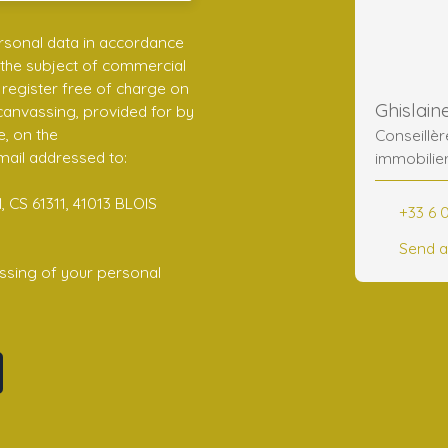
rsonal data in accordance
 the subject of commercial
register free of charge on
 canvassing, provided for by
e, on the
Conseillè
mail addressed to:
immobilie
 CS 61311, 41013 BLOIS
+33 6 
Send a
ssing of your personal