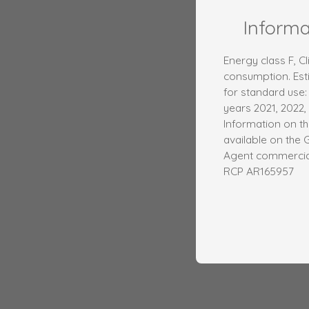
Inform
Energy class F, C
consumption. Est
for standard use
years 2021, 2022,
Information on th
available on the 
Agent commercial 
RCP AR165957