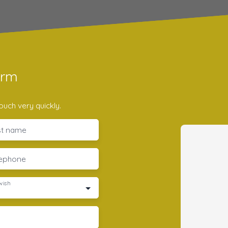
orm
ouch very quickly.
st name
lephone
wish