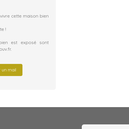
vivre cette maison bien
e !
bien est exposé sont
uv.fr.
 un mail