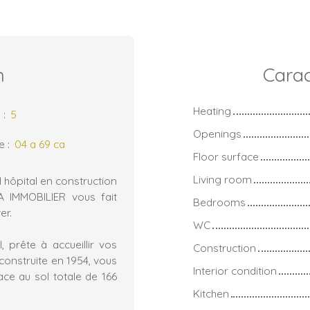
n
Carac
Heating
s
:
5
Openings
ze
:
04 a 69 ca
Floor surface
Living room
 hôpital en construction
A IMMOBILIER vous fait
Bedrooms
er.
WC
 prête à accueillir vos
Construction
construite en 1954, vous
Interior condition
ce au sol totale de 166
Kitchen