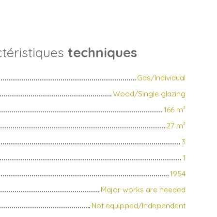
téristiques
techniques
Gas/Individual
Wood/Single glazing
166
m²
27
m²
3
1
1954
Major works are needed
Not equipped/Independent