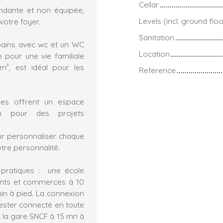
Cellar
endante et non équipée,
Levels (incl. ground floo
votre foyer.
Sanitation
bains avec wc et un WC
Location
e pour une vie familiale
m², est idéal pour les
Reference
les offrent un espace
ou pour des projets
ur personnaliser chaque
otre personnalité.
 pratiques : une école
rants et commerces à 10
min à pied. La connexion
ester connecté en toute
t la gare SNCF à 15 mn à