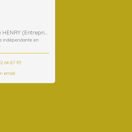
Ghislaine HENRY (Entreprise)
re indépendante en
r
02 64 87 93
n email