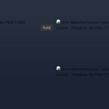
Sold
urchase
Rent
Sell
Programmes Neufs
Contacts
Custome