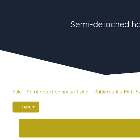
Semi-detached hou
Sale
Semi-detached house 1 side
Maizières-lès-Metz 
Return