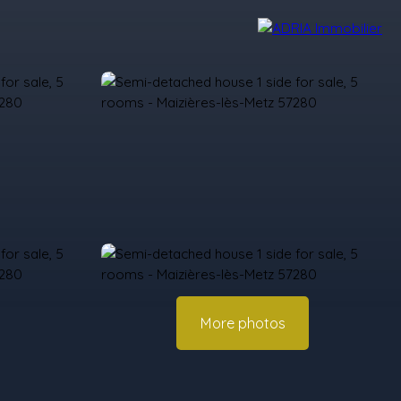
r Reviews
Recruitment Area
Nos Agences
More photos