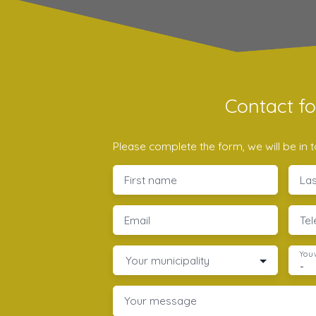
Contact f
Please complete the form, we will be in t
First name
La
Email
Te
You 
Your municipality
-
Your message