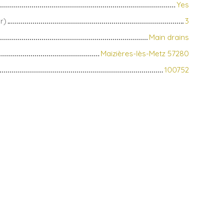
Yes
r)
3
Main drains
Maizières-lès-Metz 57280
100752