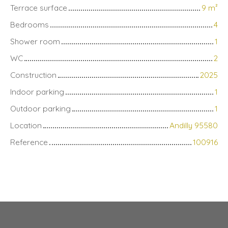
Terrace surface
9
m²
Bedrooms
4
Shower room
1
WC
2
Construction
2025
Indoor parking
1
Outdoor parking
1
Location
Andilly 95580
Reference
100916