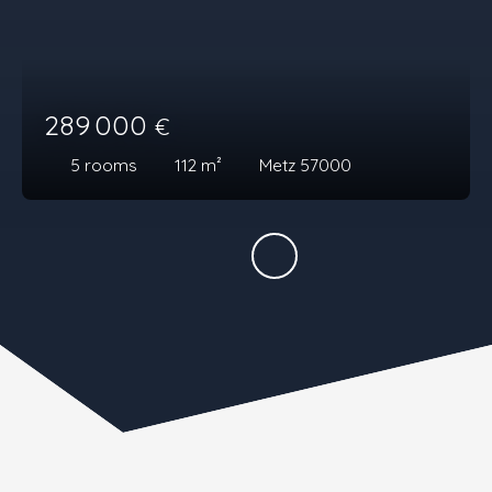
289 000
€
5
rooms
112
m²
Metz 57000