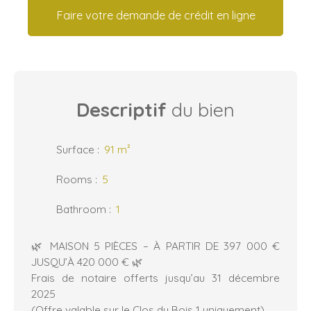
Faire votre demande de crédit en ligne
Descriptif
du bien
Surface
:
91
m²
Rooms
:
5
Bathroom
:
1
🌿 MAISON 5 PIÈCES – À PARTIR DE 397 000 €
JUSQU’À 420 000 € 🌿
Frais de notaire offerts jusqu’au 31 décembre
2025
(Offre valable sur le Clos du Bois 1 uniquement)