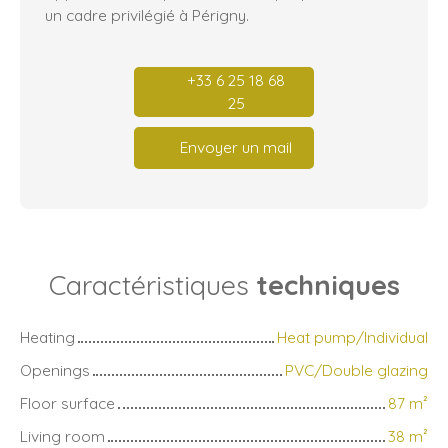
un cadre privilégié à Périgny.
+33 6 25 18 68
25
Envoyer un mail
Caractéristiques
techniques
Heating
Heat pump/Individual
Openings
PVC/Double glazing
Floor surface
87
m²
Living room
38
m²