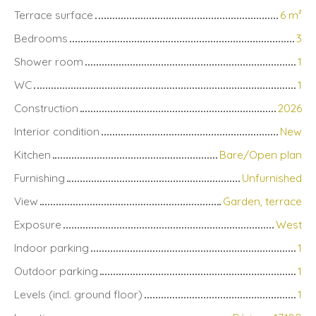
Terrace surface
6
m²
Bedrooms
3
Shower room
1
WC
1
Construction
2026
Interior condition
New
Kitchen
Bare/Open plan
Furnishing
Unfurnished
View
Garden, terrace
Exposure
West
Indoor parking
1
Outdoor parking
1
Levels (incl. ground floor)
1