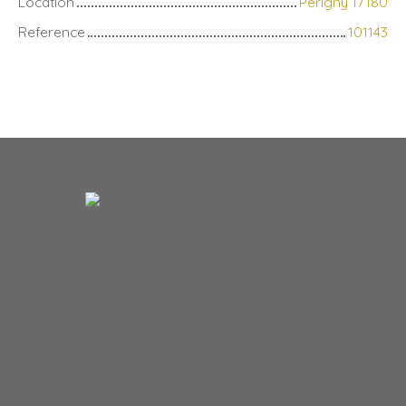
Location
Périgny 17180
Reference
101143