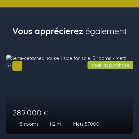
Vous apprécierez
également
Ideal 1st purchase
289 000
€
5
rooms
112
m²
Metz 57000