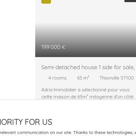
199 000
€
Semi-detached house 1 side for sale,
rooms - Thionville 57100
4
rooms
65
m²
Thionville 57100
Adria Immobilier a sélectionné pour vous
cette maison de 65m² mitoyenne d'un côté
située sur la commune de Thionville ( rue
Dupont des loges ). Elle se compose d'une
belle entrée, d'une cuisine équipée ouverte
IORITY FOR US
sur le salon, d'un célier, d'une douche à
l'italienne avec wc. A l'étage 2 chambres de
elevant communication on our site. Thanks to these technologies, we