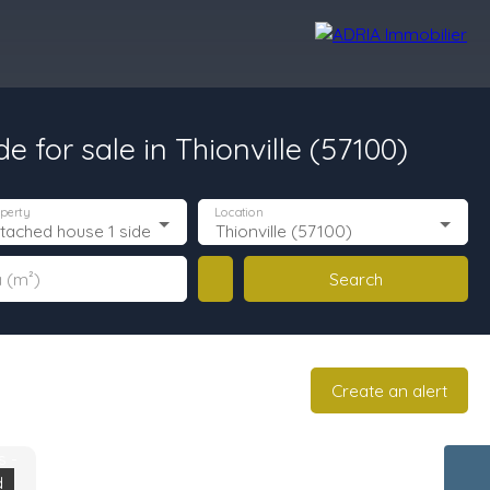
 for sale in Thionville (57100)
r Reviews
Recruitment Area
Nos Agences
perty
Location
tached house 1 side
Thionville (57100)
Search
 (m²)
Create an alert
d