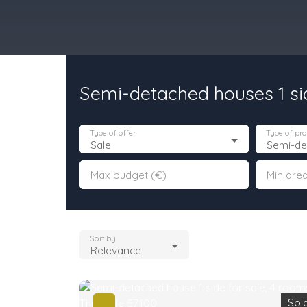
Semi-detached houses 1 side
urchase
Rent
Sell
Programmes Neufs
Contacts
Custome
Type of offer
Type of pro
Sale
Semi-de
Max budget (€)
Min area
Sort by
Relevance
Sol