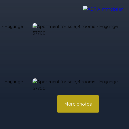
r Reviews
Recruitment Area
Nos Agences
More photos