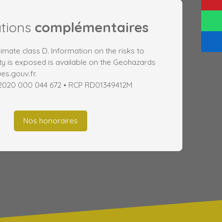
ations
complémentaires
limate class D. Information on the risks to
ty is exposed is available on the Geohazards
es.gouv.fr.
 2020 000 044 672 • RCP RD01349412M
Nos honoraires