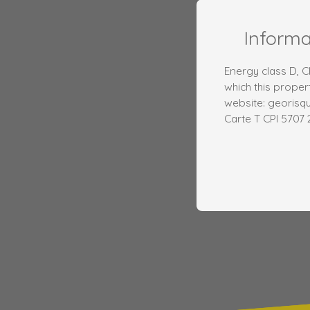
Inform
Energy class D, C
which this proper
website: georisqu
Carte T CPI 5707