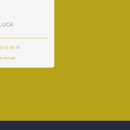
 LUCA
6 10 36 18
n email