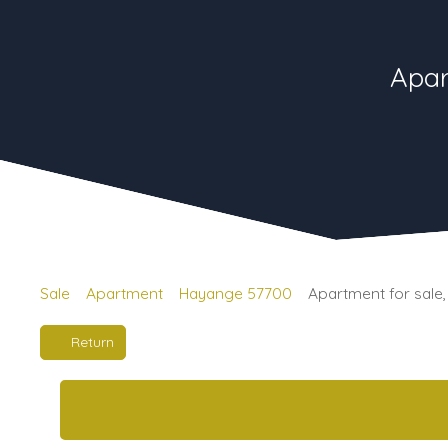
Apar
Sale
Apartment
Hayange 57700
Apartment for sale
Return