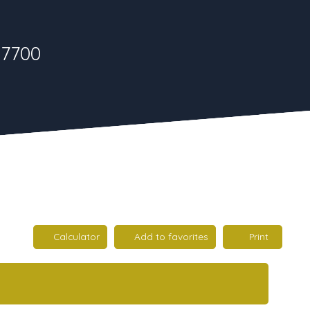
57700
Calculator
Add to favorites
Print