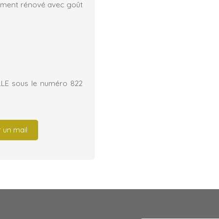
rement rénové avec goût
LLE sous le numéro 822
 un mail