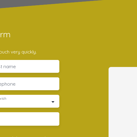
orm
ouch very quickly.
st name
lephone
wish