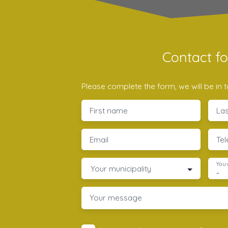
Contact f
Please complete the form, we will be in t
First name
La
Email
Te
You 
Your municipality
-
Your message