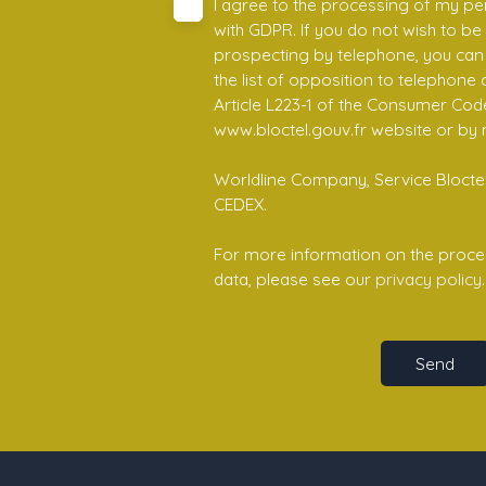
I agree to the processing of my pe
with GDPR. If you do not wish to be
prospecting by telephone, you can 
the list of opposition to telephone
Article L223-1 of the Consumer Cod
www.bloctel.gouv.fr website or by 
Worldline Company, Service Bloctel,
CEDEX.
For more information on the proce
data, please see our
privacy policy
.
Send