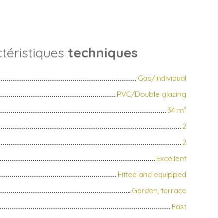
téristiques
techniques
Gas/Individual
PVC/Double glazing
34
m²
2
2
Excellent
Fitted and equipped
Garden, terrace
East