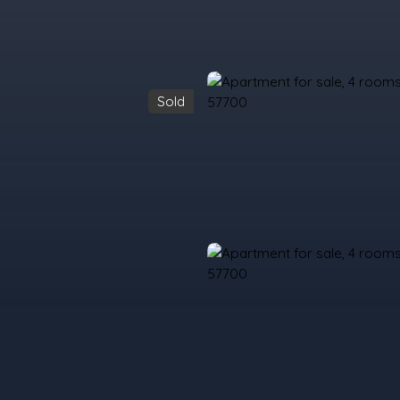
Sold
urchase
Rent
Sell
Programmes Neufs
Contacts
Custome