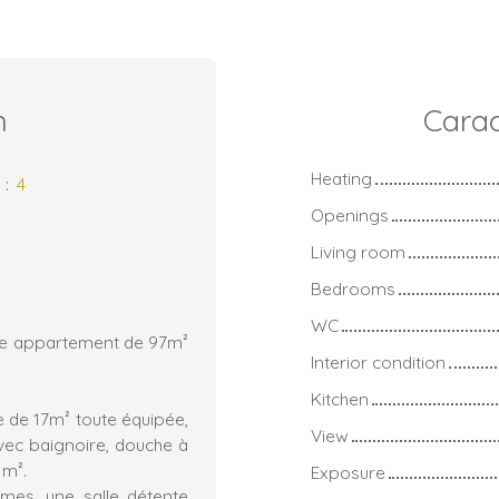
n
Carac
Heating
s
:
4
Openings
Living room
Bedrooms
WC
be appartement de 97m²
Interior condition
Kitchen
e de 17m² toute équipée,
View
avec baignoire, douche à
1m².
Exposure
mes, une salle détente