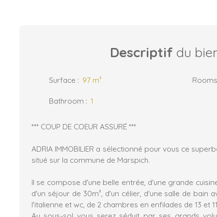
Descriptif
du bie
Surface
:
97
m²
Room
Bathroom
:
1
*** COUP DE COEUR ASSURÉ ***
ADRIA IMMOBILIER a sélectionné pour vous ce super
situé sur la commune de Marspich.
Il se compose d'une belle entrée, d'une grande cuisin
d'un séjour de 30m², d'un célier, d'une salle de bain 
l'italienne et wc, de 2 chambres en enfilades de 13 et 1
Au sous-sol vous serez séduit par ses grands volu