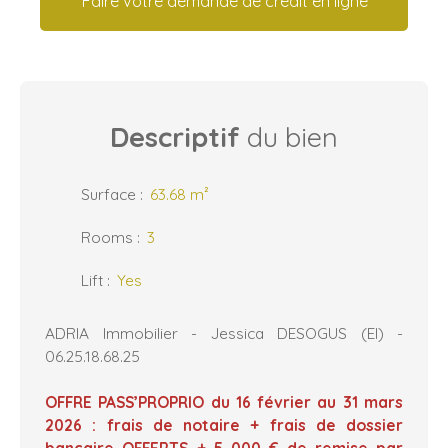
Faire votre demande de crédit en ligne
Descriptif
du bien
Surface
:
63.68
m²
Rooms
:
3
Lift
:
Yes
ADRIA Immobilier - Jessica DESOGUS (EI) -
06.25.18.68.25
OFFRE PASS’PROPRIO du 16 février au 31 mars
2026 : frais de notaire + frais de dossier
bancaire OFFERTS + 5 000 € de remise par