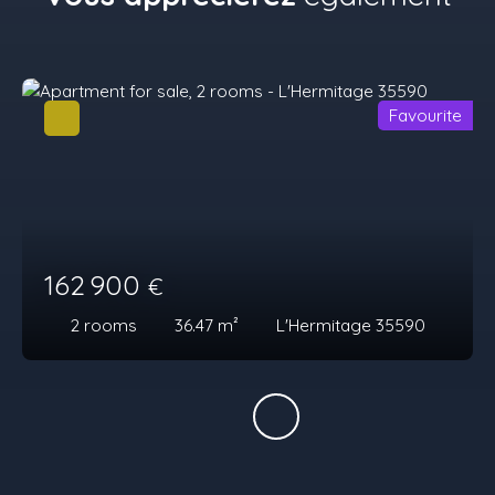
Favourite
162 900
€
2
rooms
36.47
m²
L'Hermitage 35590