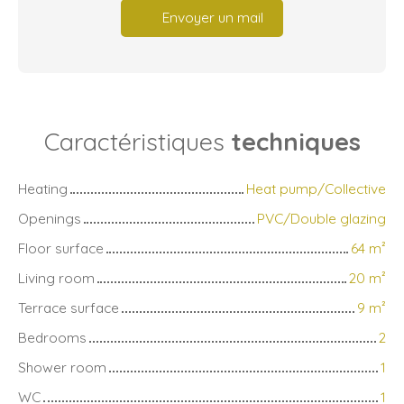
Envoyer un mail
Caractéristiques
techniques
Heating
Heat pump/Collective
Openings
PVC/Double glazing
Floor surface
64
m²
Living room
20
m²
Terrace surface
9
m²
Bedrooms
2
Shower room
1
WC
1