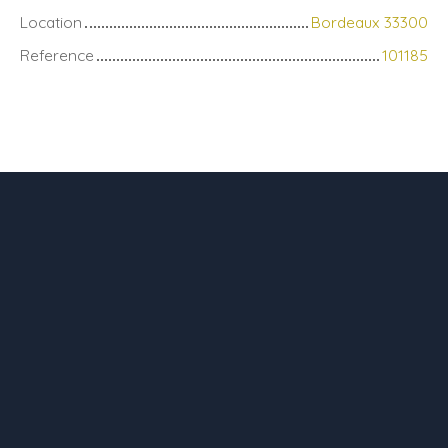
Location
Bordeaux 33300
Reference
101185
+
−