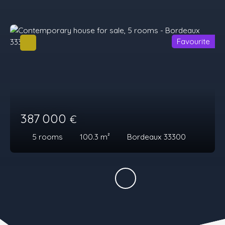
Favourite
387 000
€
5
rooms
100.3
m²
Bordeaux 33300