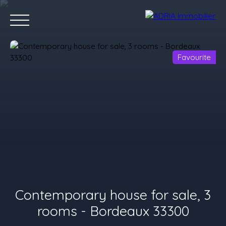
Favourite
Home
Purchase
Rent
Sell
Programmes Neufs
Conta
Value your property
Contemporary house for sale, 3
rooms - Bordeaux 33300