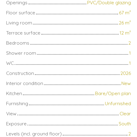
Openings
PVC/Double glazing
Floor surface
67
m²
Living room
26
m²
Terrace surface
12
m²
Bedrooms
2
Shower room
1
WC
1
Construction
2026
Interior condition
New
Kitchen
Bare/Open plan
Furnishing
Unfurnished
View
Clear
Exposure
South
Levels (incl. ground floor)
2