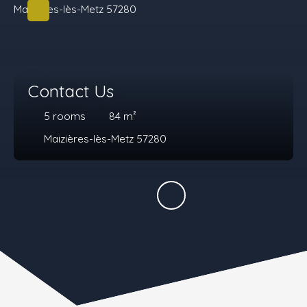
Contact Us
5
rooms
84
m²
Maizières-lès-Metz 57280