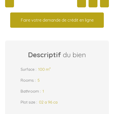
Faire votre demande de crédit en ligne
Descriptif
du bien
Surface
:
100
m²
Rooms
:
5
Bathroom
:
1
Plot size
:
02 a 96 ca