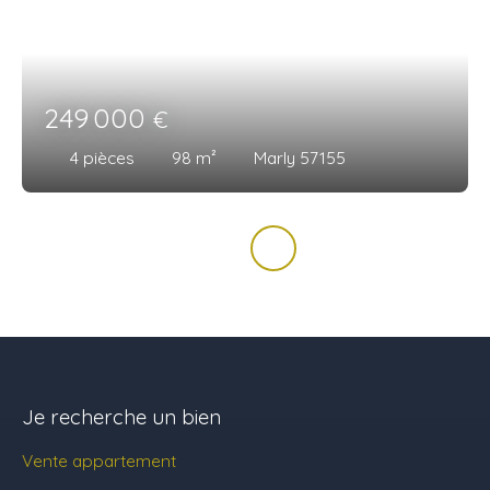
249 000
€
4
pièces
98
m²
Marly 57155
Je recherche un bien
Vente appartement