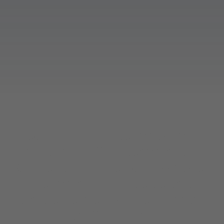
Avec ADRIA Finances vous avez la
possibilité de financer votre bien.
Cliquez dans le lien ci-dessous et
faites votre demande de crédit
directement en ligne et en toute
confidentialité.