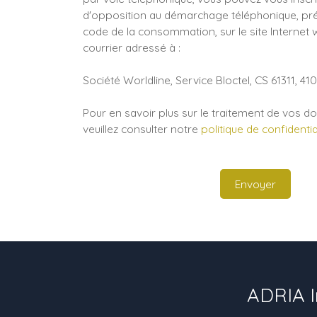
d'opposition au démarchage téléphonique, prévu
code de la consommation, sur le site Internet 
courrier adressé à :
Société Worldline, Service Bloctel, CS 61311, 4
Pour en savoir plus sur le traitement de vos 
veuillez consulter notre
politique de confidentia
Envoyer
ADRIA I