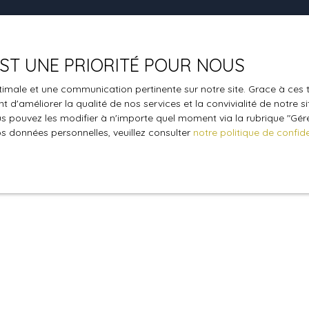
9h00-12h00 et 14h00-18h00
Samedi
Fermé
 EST UNE PRIORITÉ POUR NOUS
optimale et une communication pertinente sur notre site. Grace à c
 d'améliorer la qualité de nos services et la convivialité de notre s
 pouvez les modifier à n'importe quel moment via la rubrique ″Gérer
os données personnelles, veuillez consulter
notre politique de confide
Suivez-nous
sur les réseaux sociaux 