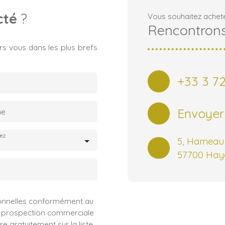
cté
?
Vous souhaitez achete
Rencontrons
rs vous dans les plus brefs
+33 3 72
Envoyer
ne
tez
5, Hameau 
57700 Hay
sonnelles conformément au
de prospection commerciale
e gratuitement sur la liste