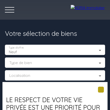
Votre sélection de biens
Type d'offre
Neuf
Type de bien
Accueil
Acheter
Louer
Vendre
Programmes Neufs
C
Localisation
Estimez votre bien
Budget max (€)
LE RESPECT DE VOTRE VIE
Surface min (m²)
PRIVÉE EST UNE PRIORITÉ POUR