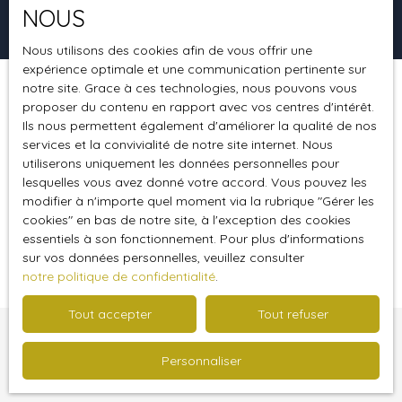
NOUS
Rechercher
Nous utilisons des cookies afin de vous offrir une
expérience optimale et une communication pertinente sur
notre site. Grace à ces technologies, nous pouvons vous
Trier par
Créer une alerte
proposer du contenu en rapport avec vos centres d'intérêt.
Pertinence
Ils nous permettent également d'améliorer la qualité de nos
services et la convivialité de notre site internet. Nous
utiliserons uniquement les données personnelles pour
lesquelles vous avez donné votre accord. Vous pouvez les
modifier à n'importe quel moment via la rubrique ″Gérer les
cookies″ en bas de notre site, à l'exception des cookies
essentiels à son fonctionnement. Pour plus d'informations
Vous n'avez actuellement aucun favori
sur vos données personnelles, veuillez consulter
notre politique de confidentialité
.
Tout accepter
Tout refuser
Vous ne trouvez pas
Personnaliser
la propriété de vos rêves ?