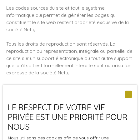
Les codes sources du site et tout le système
informatique qui permet de générer les pages qui
constituent le site web restent propriété exclusive de la
société Netty.
Tous les droits de reproduction sont réservés. La
reproduction ou représentation, intégrale ou partielle, de
ce site sur un support électronique ou tout autre support
quel qu'il soit est formellement interdite sauf autorisation
expresse de la société Netty.
Liens externes
Le site peut contenir des liens hypertextes externes,
LE RESPECT DE VOTRE VIE
pointant vers d’autres sites internet indépendants. Ces
PRIVÉE EST UNE PRIORITÉ POUR
liens ne constituent, en aucun cas, une approbation ou un
NOUS
partenariat entre
ADRIA Immobilier
et les sociétés
éditrices des sites externes. Dès lors, l'éditeur du présent
Nous utilisons des cookies afin de vous offrir une
site ne saurait être tenu responsable de leurs contenus,