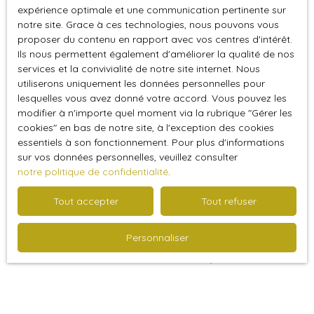
expérience optimale et une communication pertinente sur
leurs produits, leurs publicités ou tous éléments ou
notre site. Grace à ces technologies, nous pouvons vous
services présentés. En outre, l'éditeur du présent site ne
proposer du contenu en rapport avec vos centres d'intérêt.
garantit pas la qualité permanente et continue du
Ils nous permettent également d'améliorer la qualité de nos
contenu de ces sites.
services et la convivialité de notre site internet. Nous
utiliserons uniquement les données personnelles pour
Force majeure
lesquelles vous avez donné votre accord. Vous pouvez les
modifier à n'importe quel moment via la rubrique ″Gérer les
cookies″ en bas de notre site, à l'exception des cookies
La responsabilité de l'éditeur du site ne pourra être
essentiels à son fonctionnement. Pour plus d'informations
engagée en cas de force majeure ou de faits
sur vos données personnelles, veuillez consulter
indépendants de sa volonté.
notre politique de confidentialité
.
Modifications des mentions
Tout accepter
Tout refuser
légales
Personnaliser
L’éditeur se réserve le droit de modifier, librement et à
tout moment, les mentions légales du site. L’utilisation du
site constitue l'acceptation des mentions légales en
vigueur.