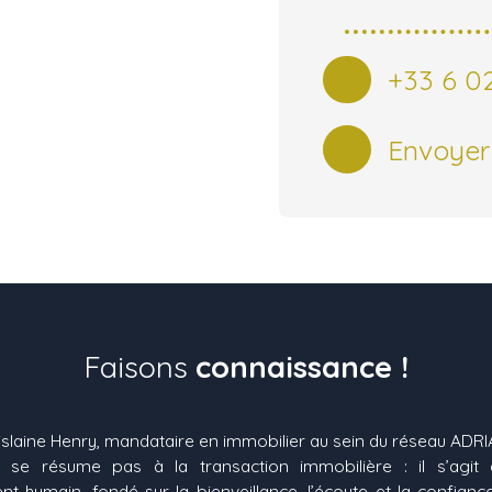
+33 6 02
Envoyer
Faisons
connaissance !
islaine Henry, mandataire en immobilier au sein du réseau ADRI
se résume pas à la transaction immobilière : il s’agit 
humain, fondé sur la bienveillance, l’écoute et la confianc