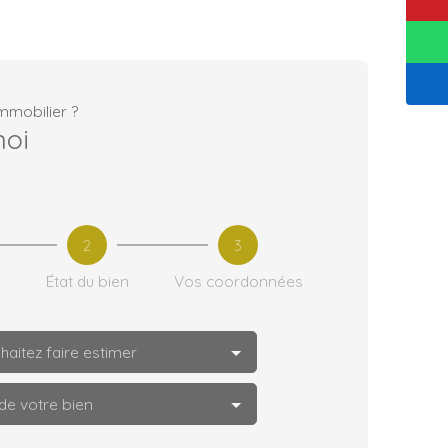
mmobilier ?
moi
2
3
État du bien
Vos coordonnées
aitez faire estimer
de votre bien