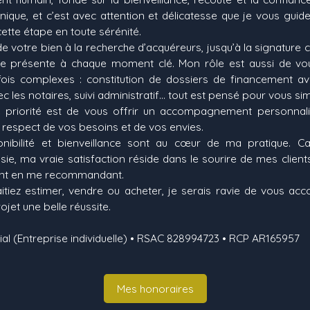
nique, et c’est avec attention et délicatesse que je vous guid
cette étape en toute sérénité.
de votre bien à la recherche d’acquéreurs, jusqu’à la signature ch
e présente à chaque moment clé. Mon rôle est aussi de vo
is complexes : constitution de dossiers de financement ave
 les notaires, suivi administratif… tout est pensé pour vous simpl
 priorité est de vous offrir un accompagnement personnalis
e respect de vos besoins et de vos envies.
ponibilité et bienveillance sont au cœur de ma pratique. C
sie, ma vraie satisfaction réside dans le sourire de mes client
dent en me recommandant.
tiez estimer, vendre ou acheter, je serais ravie de vous a
ojet une belle réussite.
l (Entreprise individuelle) • RSAC 828994723 • RCP AR165957
Mes honoraires