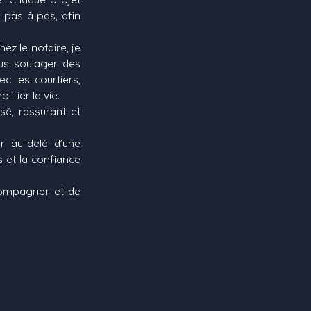
e pas à pas, afin
ez le notaire, je
us soulager des
c les courtiers,
ifier la vie.
é, rassurant et
ar au-delà d’une
s et la confiance
ccompagner et de