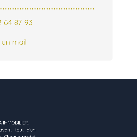
 64 87 93
 un mail
A IMMOBILIER.
avant tout d’un
e. Chaque projet