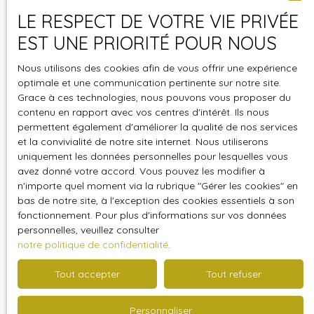
LE RESPECT DE VOTRE VIE PRIVÉE
Email
EST UNE PRIORITÉ POUR NOUS
Téléphone
Nous utilisons des cookies afin de vous offrir une expérience
optimale et une communication pertinente sur notre site.
Grace à ces technologies, nous pouvons vous proposer du
Votre commune
contenu en rapport avec vos centres d'intérêt. Ils nous
permettent également d'améliorer la qualité de nos services
Vous souhaitez
et la convivialité de notre site internet. Nous utiliserons
-
uniquement les données personnelles pour lesquelles vous
avez donné votre accord. Vous pouvez les modifier à
Votre message
n'importe quel moment via la rubrique ″Gérer les cookies″ en
bas de notre site, à l'exception des cookies essentiels à son
fonctionnement. Pour plus d'informations sur vos données
J'accepte le traitement de mes données
personnelles, veuillez consulter
personnelles conformément au RGPD. Si vous ne
notre politique de confidentialité
.
souhaitez pas faire l'objet de prospection
commerciale par voie téléphonique, vous pouvez
Tout accepter
Tout refuser
vous inscrire gratuitement sur la liste d'opposition
au démarchage téléphonique, prévu par l'article
Personnaliser