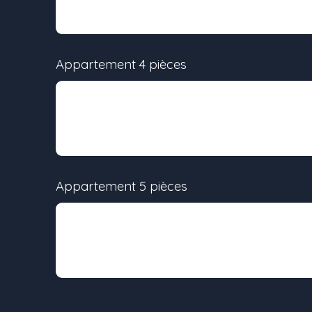
-
63 m²
Appartement 4 pièces
Lot
Surface
-
85 m²
Appartement 5 pièces
Lot
Surface
-
92 m²