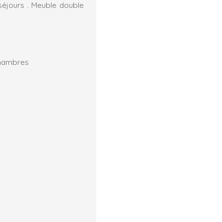
séjours . Meuble double
 chambres