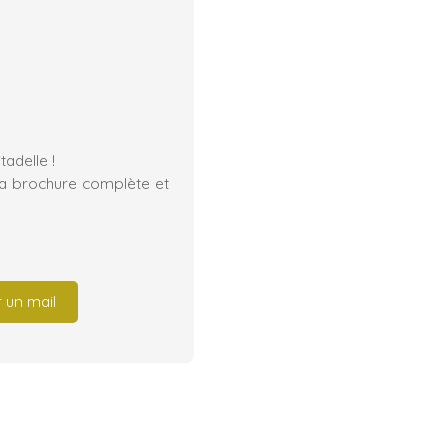
adelle !
la brochure complète et
 un mail