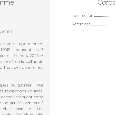
amme
Carac
Localisation
Référence
449900€
 de votre appartement
 MOIS pendant les 3
qu'au 31 mars 2026. A
r prisé de la colline de
g offrant des panoramas
ques du quartier, "Vue
es réalisations voisines.
e décor verdoyant entre
tion qui s’élèvent sur 2
mble intimiste. Les
ergola végétalisée afin