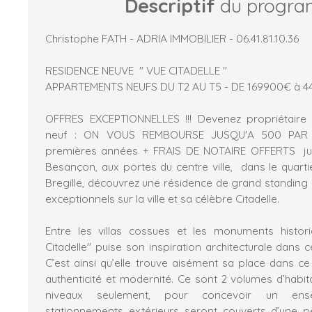
Descriptif
du progr
Christophe FATH - ADRIA IMMOBILIER - 06.41.81.10.36
RESIDENCE NEUVE " VUE CITADELLE "
APPARTEMENTS NEUFS DU T2 AU T5 - DE 169900€ à 
OFFRES EXCEPTIONNELLES !!! Devenez propriétaire
neuf : ON VOUS REMBOURSE JUSQU'A 500 PAR
premières années + FRAIS DE NOTAIRE OFFERTS jus
Besançon, aux portes du centre ville, dans le quartie
Bregille, découvrez une résidence de grand standin
exceptionnels sur la ville et sa célèbre Citadelle.
Entre les villas cossues et les monuments histori
Citadelle" puise son inspiration architecturale dans c
C’est ainsi qu’elle trouve aisément sa place dans c
authenticité et modernité. Ce sont 2 volumes d’habita
niveaux seulement, pour concevoir un ense
stationnements extérieurs seront couverts d’une p