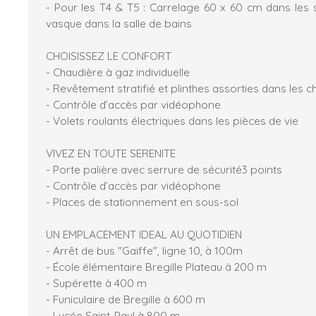
- Pour les T4 & T5 : Carrelage 60 x 60 cm dans les 
vasque dans la salle de bains
CHOISISSEZ LE CONFORT
- Chaudière à gaz individuelle
- Revêtement stratifié et plinthes assorties dans les
- Contrôle d’accès par vidéophone
- Volets roulants électriques dans les pièces de vie
VIVEZ EN TOUTE SERENITE
- Porte palière avec serrure de sécurité3 points
- Contrôle d’accès par vidéophone
- Places de stationnement en sous-sol
UN EMPLACEMENT IDEAL AU QUOTIDIEN
- Arrêt de bus "Gaiffe", ligne 10, à 100m
- École élémentaire Bregille Plateau à 200 m
- Supérette à 400 m
- Funiculaire de Bregille à 600 m
- Lycée Saint-Paul à 800 m