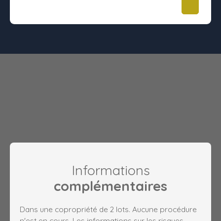
84.72 m²
-
299 900
€
Informations
complémentaires
Dans une copropriété de 2 lots. Aucune procédure
n'est en cours. Les informations sur les risques