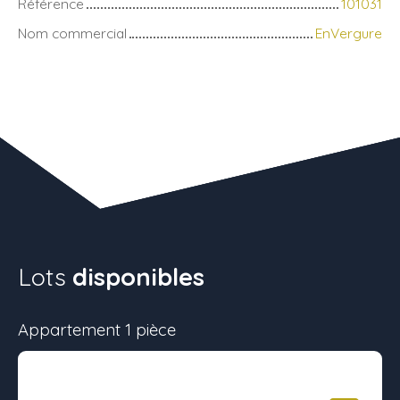
Référence
101031
Nom commercial
EnVergure
Lots
disponibles
Appartement 1 pièce
Surface
Étage
Prix