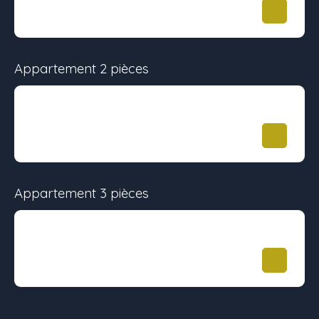
20.87 m²
-
127 000
€
Appartement 2 pièces
Surface
Étage
Prix
30.5 m²
-
163 000
€
Appartement 3 pièces
Surface
Étage
Prix
61.9 m²
-
266 000
€