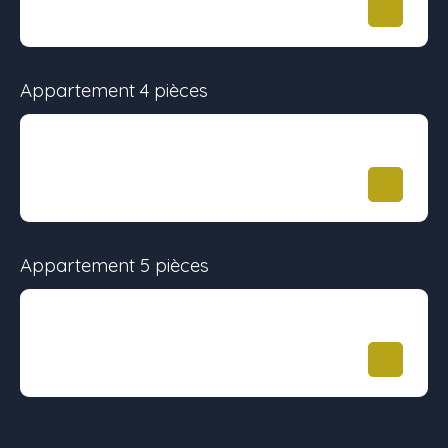
66.96 m²
7
419 900
€
Appartement 4 pièces
Surface
Étage
Prix
77.36 m²
-
499 000
€
Appartement 5 pièces
Surface
Étage
Prix
94.64 m²
-
579 000
€