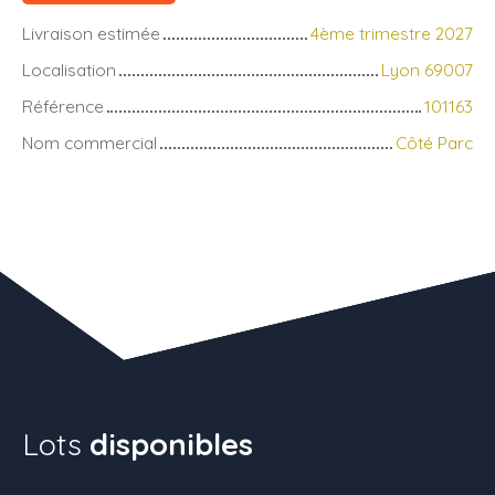
Livraison estimée
4ème trimestre 2027
Localisation
Lyon 69007
Référence
101163
Nom commercial
Côté Parc
Lots
disponibles