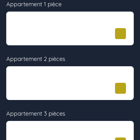
Appartement 1 pièce
Surface
Étage
Prix
31.64 m²
-
229 900
€
Appartement 2 pièces
Surface
Étage
Prix
45.08 m²
-
299 000
€
Appartement 3 pièces
Surface
Étage
Prix