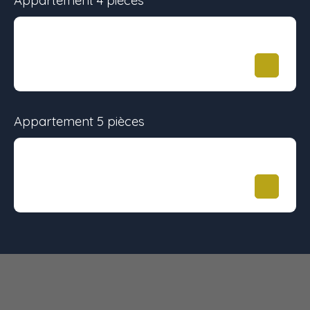
Appartement 4 pièces
Surface
Étage
Prix
79 m²
-
431 090
€
Appartement 5 pièces
Surface
Étage
Prix
95 m²
-
555 071
€