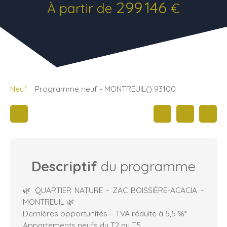
299 146
À partir de
€
Neuf
Programme neuf - MONTREUIL() 93100
Descriptif
du programme
🌿 QUARTIER NATURE – ZAC BOISSIÈRE-ACACIA –
MONTREUIL 🌿
Dernières opportunités – TVA réduite à 5,5 %*
Appartements neufs du T2 au T5