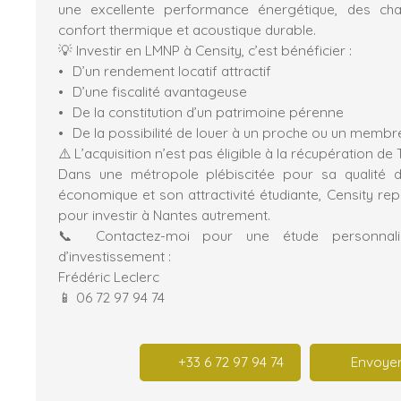
une excellente performance énergétique, des cha
confort thermique et acoustique durable.
💡 Investir en LMNP à Censity, c’est bénéficier :
D’un rendement locatif attractif
D’une fiscalité avantageuse
De la constitution d’un patrimoine pérenne
De la possibilité de louer à un proche ou un membre
⚠️ L’acquisition n’est pas éligible à la récupération de 
Dans une métropole plébiscitée pour sa qualité 
économique et son attractivité étudiante, Censity re
pour investir à Nantes autrement.
📞 Contactez-moi pour une étude personnali
d’investissement :
Frédéric Leclerc
📱 06 72 97 94 74
+33 6 72 97 94 74
Envoyer