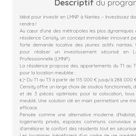
Descriptif
du progr
Idéal pour investir en LMNP à Nantes – Investissez dan
rendra !
Au cœur d’une des métropoles les plus dynamiques 
résidence Censity, un concept immobilier innovant p
forte demande locative des jeunes actifs nantais.
pour réaliser un investissement sécurisé en 
Professionnelle (LMNP).
La résidence propose des appartements du T1 au T
pour la location meublée :
👉 Du T1 au T3 à partir de 115 000 € jusqu’à 288 000 
Censity offre un large choix de studios fonctionnels, 
et de 3 pièces optimisés pour la colocation, tous
meublé. Une solution clé en main permettant une mis
efficace.
Pensée comme une alternative moderne d’habitat,
logements privés, espaces communs conviviaux et
d’améliorer le confort des résidents tout en sécurisa
Les locataires bénéficient d’un cadre de vie agréable