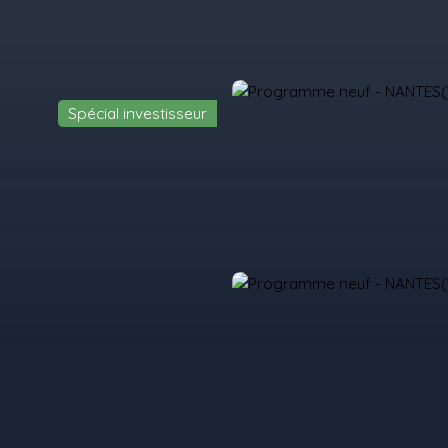
Spécial investisseur
il
Acheter
Louer
Vendre
Programmes Neufs
Contact