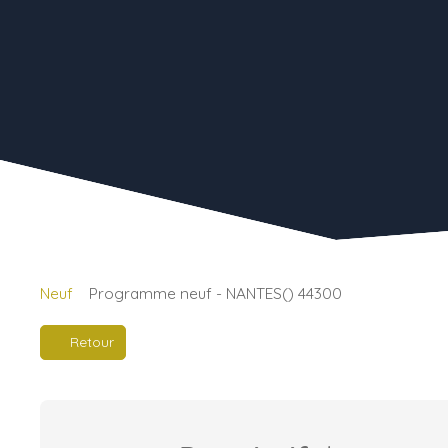
Neuf
Programme neuf - NANTES() 44300
Retour