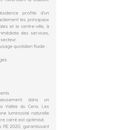
sidence profite d’un
cilement les principaux
es et le centre-ville, à
mmédiate des services,
secteur.
sage quotidien fluide :
ges
dents
onieusement dans un
a Vallée du Cens. Les
ne luminosité naturelle
re carré est optimisé.
 RE 2020, garantissant