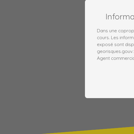
Inform
Dans une copropr
cours. Les inform
exposé sont dispo
georisques.gouv.f
Agent commercial 