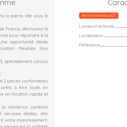
amme
Carac
s la pierre, elle vous le
4ème trimestre 2027
Livraison estimée
de France, découvrez la
ensé pour répondre à la
Localisation
 Une opportunité idéale
Référence
Location Meublée Non
3, spécialement conçus
€
de 2 pièces confortables
 prêts à être loués en
e en location rapide et
 la résidence combine
 services dédiés, afin
nt votre investissement.
 favorisant la stabilité