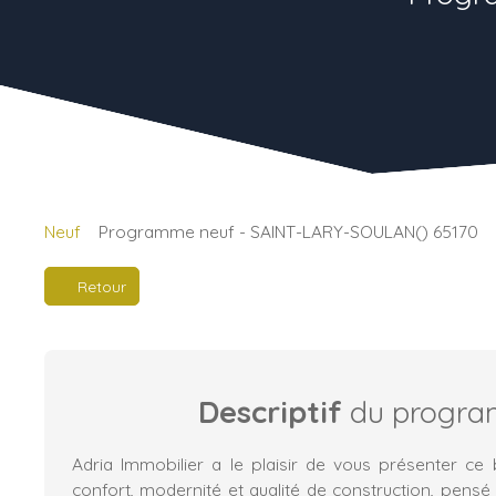
Neuf
Programme neuf - SAINT-LARY-SOULAN() 65170
Retour
Descriptif
du progr
Adria Immobilier a le plaisir de vous présenter ce b
confort, modernité et qualité de construction, pensé