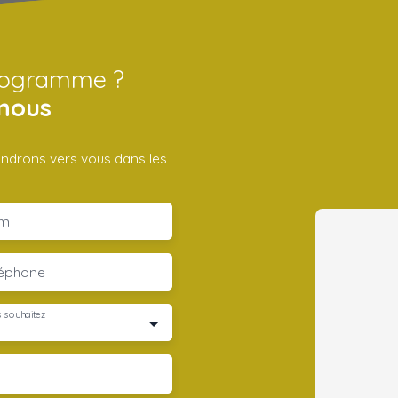
programme ?
nous
iendrons vers vous dans les
m
léphone
 souhaitez