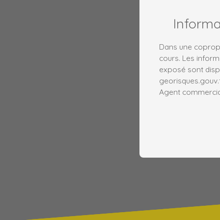
Inform
Dans une copropr
cours. Les inform
exposé sont dispo
georisques.gouv.f
Agent commercial 