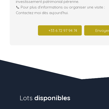
investissement patrimonial pérenne.
📞 Pour plus d’informations ou organiser une visite :
Contactez moi dès aujourd’hui.
+33 6 72 97 94 74
Envoyer
Lots
disponibles