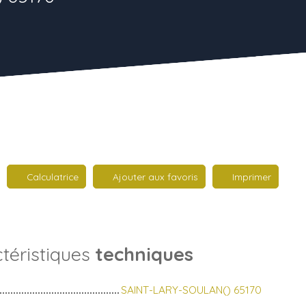
Calculatrice
Ajouter aux favoris
Imprimer
téristiques
techniques
SAINT-LARY-SOULAN() 65170