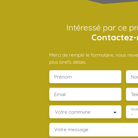
Intéressé par ce 
Contactez-
Merci de remplir le formulaire, nous rev
plus brefs délais.
Prénom
No
Email
Té
Vous
Votre commune
-
Votre message