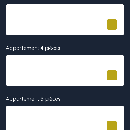
Surface
Étage
Prix
62.87 m²
-
324 900
€
Appartement 4 pièces
Surface
Étage
Prix
82.01 m²
-
-
Appartement 5 pièces
Surface
Étage
Prix
123.93 m²
-
683 000
€