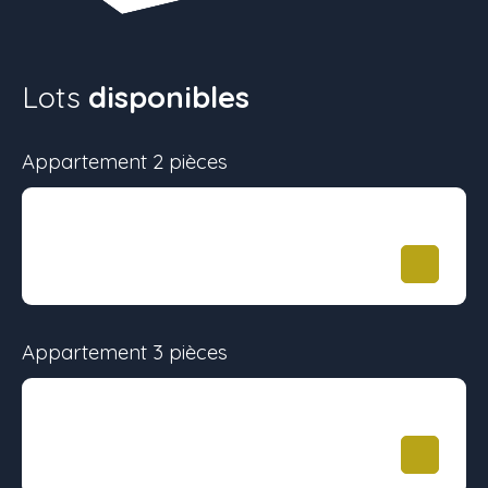
Lots
disponibles
Appartement 2 pièces
Surface
Étage
Prix
39.4 m²
-
-
Appartement 3 pièces
Surface
Étage
Prix
59.1 m²
-
259 336
€