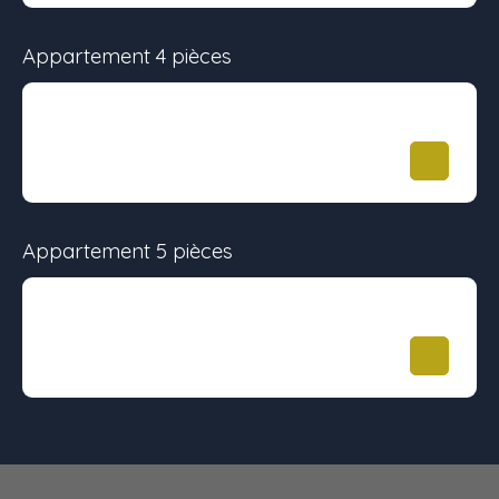
Appartement 4 pièces
Surface
Étage
Prix
71.9 m²
-
305 971
€
Appartement 5 pièces
Surface
Étage
Prix
99 m²
-
415 166
€