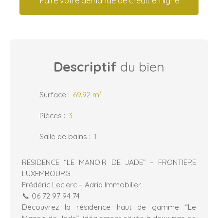
Faire votre demande de crédit en ligne
Descriptif
du bien
Surface
:
69.92
m²
Pièces
:
3
Salle de bains
:
1
RÉSIDENCE “LE MANOIR DE JADE” – FRONTIÈRE
LUXEMBOURG
Frédéric Leclerc – Adria Immobilier
📞 06 72 97 94 74
Découvrez la résidence haut de gamme “Le
Manoir de Jade”, idéalement située à deux pas de