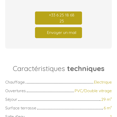
+33 6 25 18 68
25
Envoyer un mail
Caractéristiques
techniques
Chauffage
Electrique
Ouvertures
PVC/Double vitrage
Séjour
29
m²
Surface terrasse
6
m²
Salle d'eau
1