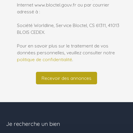
Internet www.bloctel.gouv.fr ou par courrier
adressé à :
Société Worldline, Service Bloctel, CS 61311, 41013
BLOIS CEDEX.
Pour en savoir plus sur le traitement de vos
données personnelles, veuillez consulter notre
politique de confidentialité
.
Recevoir des annonces
Je recherche un bien