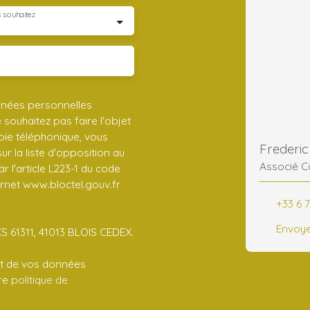
 souhaitez
nnées personnelles
ouhaitez pas faire l'objet
ie téléphonique, vous
r la liste d'opposition au
Associé C
 l'article L223-1 du code
ernet www.bloctel.gouv.fr
+33 6 7
Envoye
CS 61311, 41013 BLOIS CEDEX.
ent de vos données
tre
politique de