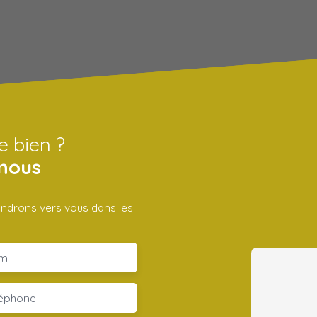
e bien ?
nous
iendrons vers vous dans les
m
léphone