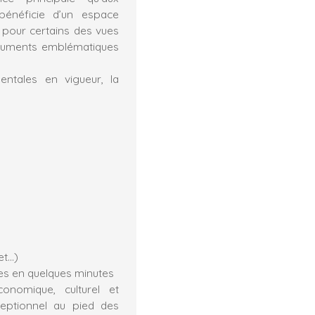
bénéficie d’un espace
c pour certains des vues
onuments emblématiques
ntales en vigueur, la
et…)
les en quelques minutes
nomique, culturel et
xceptionnel au pied des