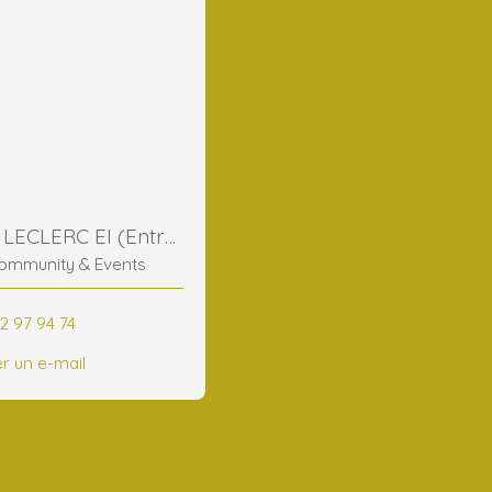
Frederic LECLERC EI (Entreprise Individuelle)
ommunity & Events
2 97 94 74
r un e-mail