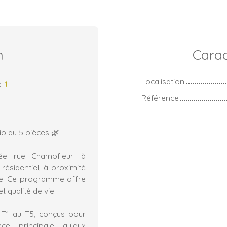
n
Carac
Localisation
:
1
Référence
o au 5 pièces 🌿
ée rue Champfleuri à
ésidentiel, à proximité
lle. Ce programme offre
t qualité de vie.
T1 au T5, conçus pour
e principale qu’aux