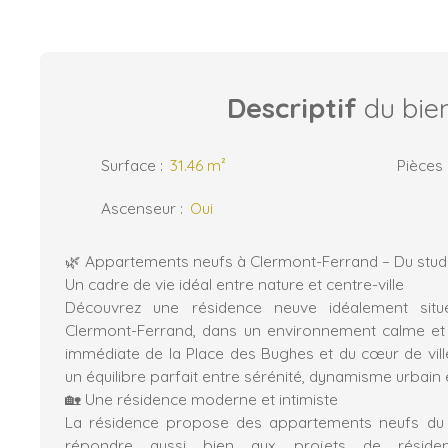
Descriptif
du bie
Surface
:
31.46
m²
Pièces
Ascenseur
:
Oui
🌿 Appartements neufs à Clermont-Ferrand – Du studi
Un cadre de vie idéal entre nature et centre-ville
Découvrez une résidence neuve idéalement situ
Clermont-Ferrand, dans un environnement calme et r
immédiate de la Place des Bughes et du cœur de vi
un équilibre parfait entre sérénité, dynamisme urbain e
🏡 Une résidence moderne et intimiste
La résidence propose des appartements neufs du 
répondre aussi bien aux projets de résidenc