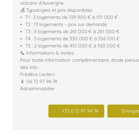
volcans d’Auvergne.
💰 Typologies et prix disponibles
T1 : 3 logements de 139 900 € à 151 000 €
T2 : 13 logements – prix sur demande
T3 : 5 logements de 261 000 € à 281 000 €
T4 : 3 logements de 330 000 € à 356 100 €
T5 : 2 logements de 451 000 € à 563 000 €
📞 Informations & visites
Pour toute information complémentaire, étude personn
des lots :
Frédéric Leclerc
📱 06 72 97 94 74
Adriaimmobilier
+33 6 72 97 94 74
Envoyer